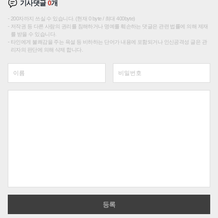
기사댓글
0
개
200자까지 쓰실 수 있습니다. (현재 0 byte / 최대 400byte)
저작권 등 다른 사람의 권리를 침해하거나 명예를 훼손하는 댓글은 관련 법률에 의해 제재
를 받을 수 있습니다.
타인에게 불쾌감을 주는 욕설 등 비하하는 단어가 내용에 포함되거나 인신공격성 글은 관
리자의 판단에 의해 삭제 합니다.