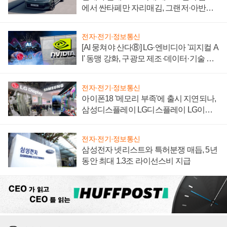
에서 싼타페만 자리매김, 그랜저·아반떼
'세단 쌍끌이'로 내수 방어
전자·전기·정보통신
[AI 뭉쳐야 산다⑧] LG·엔비디아 '피지컬 A
I' 동맹 강화, 구광모 제조·데이터·기술 결
집해 종합 로보틱스 기업으로
전자·전기·정보통신
아이폰18 '메모리 부족'에 출시 지연되나,
삼성디스플레이 LG디스플레이 LG이노
텍 '탈애플' 수익 다각화 속도
전자·전기·정보통신
삼성전자 넷리스트와 특허분쟁 매듭, 5년
동안 최대 1.3조 라이선스비 지급