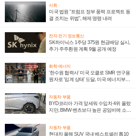
사회
미국 법원 "트럼프 정부 풍력 프로젝트 동
결 조치는 위법", 해제 명령 내려
전자·전기·정보통신
SK하이닉스 1주당 375원 현금배당 실시,
추가 주주환원 계획 9월 공개 예정
화학·에너지
'한수원 협력사' 미국 오클로 SMR 연구용
원자로 '임계 상태' 도달, 미국 에너지부
"중요한 이정표"
자동차·부품
BYD코리아 가격 앞세워 수입차 4위 올랐
지만, BMW·벤츠보다 높은 공임비에 소비
자 불만 폭발
자동차·부품
현대차 올해 SUV 국내 베스트셀러 톱10