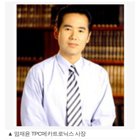
▲ 엄재윤 TPC메카트로닉스 사장