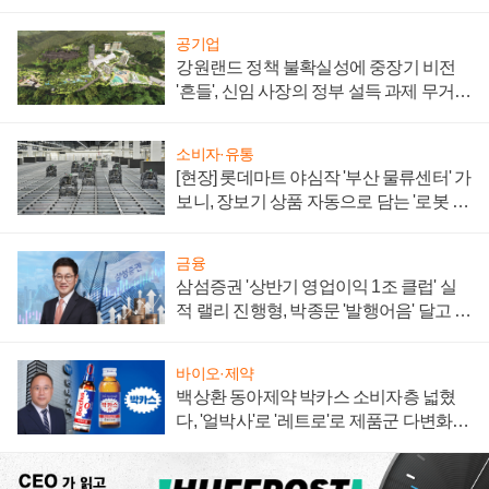
공기업
강원랜드 정책 불확실성에 중장기 비전
'흔들', 신임 사장의 정부 설득 과제 무거워
져
소비자·유통
[현장] 롯데마트 야심작 '부산 물류센터' 가
보니, 장보기 상품 자동으로 담는 '로봇 40
0대' 장관
금융
삼섬증권 '상반기 영업이익 1조 클럽' 실
적 랠리 진행형, 박종문 '발행어음' 달고 연
임 향하나
바이오·제약
백상환 동아제약 박카스 소비자층 넓혔
다, '얼박사'로 '레트로'로 제품군 다변화
주효