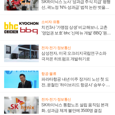
SK하이닉스 노사 '성과급 주식 지급' 평행
선, 곽노정 'N% 성과급' 법적 논란 벗을지
주목
소비자·유통
치킨3사 '가맹점 상생' 비교해보니, 교촌
'영업권 보호'·bhc '신메뉴 개발'·BBQ '원가
부담'
전자·전기·정보통신
삼성전자, 미국 오크리지국립연구소와
극저온 히트펌프 개발하기로
항공·물류
파라타항공 내년 미주 장거리 노선 첫 도
전, 윤철민 '하이브리드 항공사' 승부수 통
할까
전자·전기·정보통신
SK하이닉스 통합노조 설립 움직임 본격
화, 성과급 체계 불만에 3500명 결집