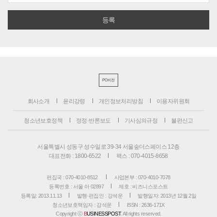
PC버전
회사소개
윤리강령
개인정보처리방침
이용자위원회
청소년보호정책
정정·반론보도
기사심의규정
불편신고
서울특별시 성동구 성수일로 39-34 서울숲더스페이스 12층
대표전화 : 1800-6522
팩스 : 070-4015-8658
편집국 : 070-4010-8512
사업본부 : 070-4010-7078
등록번호 : 서울 아 02897
제호 : 비즈니스포스트
등록일: 2013.11.13
발행·편집인 : 강석운
발행일자: 2013년 12월 2일
청소년보호책임자 : 강석운
ISSN : 2636-171X
Copyright ⓒ
B
USINESSPOST
. All rights reserved.