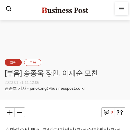
알림
부음
[부음] 송종욱 장인, 이재순 모친
2020-01-21 11:12:06
공준호 기자 - junokong@businesspost.co.kr
0
△한석주씨 별세, 한덕수(자영업) 한은주(자영업) 한은