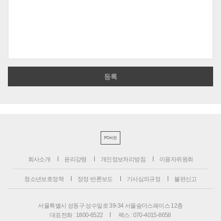
PC버전
회사소개
윤리강령
개인정보처리방침
이용자위원회
청소년보호정책
정정·반론보도
기사심의규정
불편신고
서울특별시 성동구 성수일로 39-34 서울숲더스페이스 12층
대표전화 : 1800-6522
팩스 : 070-4015-8658