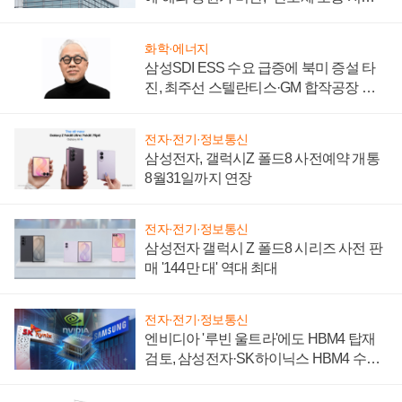
성 의문"
화학·에너지
삼성SDI ESS 수요 급증에 북미 증설 타
진, 최주선 스텔란티스·GM 합작공장 건
설 재추진하나
전자·전기·정보통신
삼성전자, 갤럭시Z 폴드8 사전예약 개통
8월31일까지 연장
전자·전기·정보통신
삼성전자 갤럭시 Z 폴드8 시리즈 사전 판
매 '144만 대' 역대 최대
전자·전기·정보통신
엔비디아 '루빈 울트라'에도 HBM4 탑재
검토, 삼성전자·SK하이닉스 HBM4 수율
에 주도권 갈린다