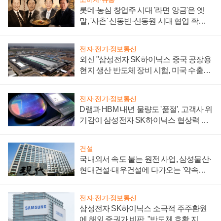
롯데·농심 창업주 시대 '라면 앙금'은 옛
말, '사촌' 신동빈·신동원 시대 협업 확대
일로
전자·전기·정보통신
외신 "삼성전자 SK하이닉스 중국 공장용
현지 생산 반도체 장비 시험, 미국 수출통
제 대비"
전자·전기·정보통신
D램과 HBM 내년 물량도 '품절', 고객사 위
기감이 삼성전자 SK하이닉스 협상력 더
키워
건설
국내외서 속도 붙는 원전 사업, 삼성물산·
현대건설·대우건설에 다가오는 '약속의
시간'
전자·전기·정보통신
삼성전자 SK하이닉스 소극적 주주환원
에 해외 증권가 비판, "반도체 호황 지속