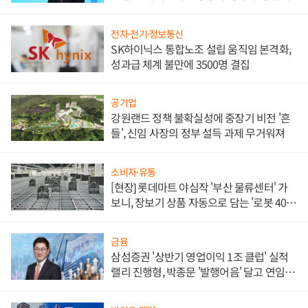
전자·전기·정보통신
SK하이닉스 통합노조 설립 움직임 본격화,
성과급 체계 불만에 3500명 결집
공기업
강원랜드 정책 불확실성에 중장기 비전 '흔
들', 신임 사장의 정부 설득 과제 무거워져
소비자·유통
[현장] 롯데마트 야심작 '부산 물류센터' 가
보니, 장보기 상품 자동으로 담는 '로봇 400
대' 장관
금융
삼섬증권 '상반기 영업이익 1조 클럽' 실적
랠리 진행형, 박종문 '발행어음' 달고 연임 향
하나