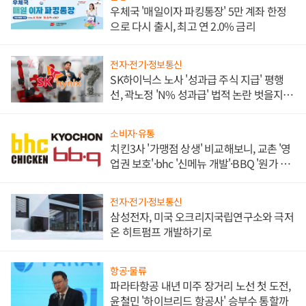
우체국 '매일이자 파킹통장' 5만 계좌 한정
으로 다시 출시, 최고 연 2.0% 금리
전자·전기·정보통신
SK하이닉스 노사 '성과급 주식 지급' 평행
선, 곽노정 'N% 성과급' 법적 논란 벗을지 주
목
소비자·유통
치킨3사 '가맹점 상생' 비교해보니, 교촌 '영
업권 보호'·bhc '신메뉴 개발'·BBQ '원가 부
담'
전자·전기·정보통신
삼성전자, 미국 오크리지국립연구소와 극저
온 히트펌프 개발하기로
항공·물류
파라타항공 내년 미주 장거리 노선 첫 도전,
윤철민 '하이브리드 항공사' 승부수 통할까