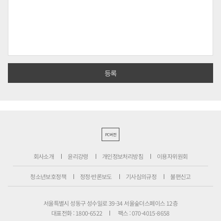
PC버전
회사소개
윤리강령
개인정보처리방침
이용자위원회
청소년보호정책
정정·반론보도
기사심의규정
불편신고
서울특별시 성동구 성수일로 39-34 서울숲더스페이스 12층
대표전화 : 1800-6522
팩스 : 070-4015-8658