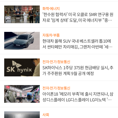
화학·에너지
'한수원 협력사' 미국 오클로 SMR 연구용 원
자로 '임계 상태' 도달, 미국 에너지부 "중요
한 이정표"
자동차·부품
현대차 올해 SUV 국내 베스트셀러 톱10에
서 싼타페만 자리매김, 그랜저·아반떼 '세단
쌍끌이'로 내수 방어
전자·전기·정보통신
SK하이닉스 1주당 375원 현금배당 실시, 추
가 주주환원 계획 9월 공개 예정
전자·전기·정보통신
아이폰18 '메모리 부족'에 출시 지연되나, 삼
성디스플레이 LG디스플레이 LG이노텍 '탈
애플' 수익 다각화 속도
사회