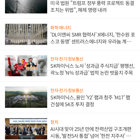
미국 법원 "트럼프 정부 풍력 프로젝트 동결
조치는 위법", 해제 명령 내려
화학·에너지
'DL이앤씨 SMR 협력사' X에너지, '한수원 포
스코 동맹' 센트러스에너지와 우라늄 계약
체결
전자·전기·정보통신
SK하이닉스 노사 '성과급 주식지급' 평행선,
곽노정 'N% 성과급' 법적 논란 벗을지 주목
전자·전기·정보통신
SK하이닉스, 용인 'Y2' 팹과 청주 'M17' 팹
건설에 54조 투자 결정
정치
AI시대 맞아 25년 만에 전력산업 구조개편
시동, '발전5사 통합' 넘어 '한전 지주사' 재편