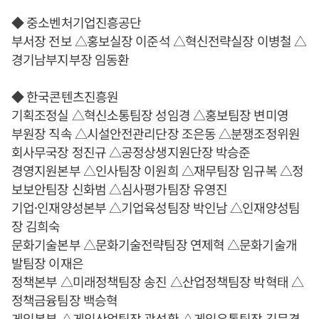
◆ 중소벤처기업진흥공단
부서장 전보 △홍보실장 이준석 △혁신전략실장 이병철 △
경기남부지부장 임동환
◆ 한국콘텐츠진흥원
기획조정실 △혁신소통팀장 성임경 △홍보팀장 변미영
부원장 직속 △시설안전관리단장 조은동 △분쟁조정위원
회사무국장 정진규 △공정상생지원단장 박승준
경영지원본부 △인사팀장 이원희 △재무팀장 임규복 △정
보보안팀장 신화범 △심사평가팀장 유영진
기업·인재양성본부 △기업육성팀장 박인남 △인재양성팀
장 김희숙
문화기술본부 △문화기술전략팀장 연제혁 △문화기술개
발팀장 이재은
정책본부 △미래정책팀장 송진 △산업정책팀장 박혁태 △
정책금융팀장 백승혁
게임본부 △게임산업팀장 곽성환 △게임유통팀장 김문경