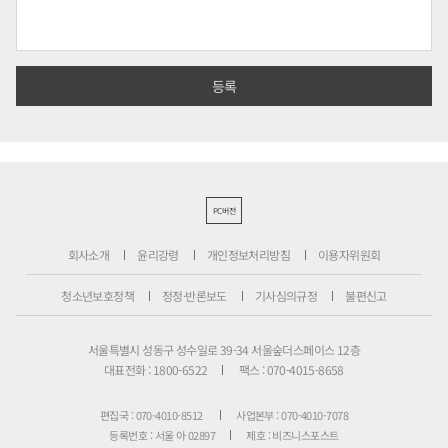
PC버전
회사소개
윤리강령
개인정보처리방침
이용자위원회
청소년보호정책
정정·반론보도
기사심의규정
불편신고
서울특별시 성동구 성수일로 39-34 서울숲더스페이스 12층
대표전화 : 1800-6522
팩스 : 070-4015-8658
편집국 : 070-4010-8512
사업본부 : 070-4010-7078
등록번호 : 서울 아 02897
제호 : 비즈니스포스트