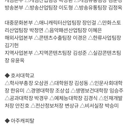
방송본부 △방송산업팀장 이도형 △방송유통팀장 김정옥
대중문화본부 △애니캐릭터산업팀장 장인걸 △만화스토
리산업팀장 박정연 △음악패션산업팀장 이혜은
해외사업본부 △콘텐츠수출팀장 이경은 △한류사업팀장
김기헌
지역사업본부 △지역콘텐츠팀장 김성준 △실감콘텐츠팀
장 유윤옥
◆ 호서대학교
△학사부총장 오삼권 △대학원장 김성동 △인문사회대학
장 한유미 △경영대학장 조상섭 △생명보건대학장 임승주
△공과대학장 박경우 △예체능대학장 김경식 △인재개발
처장 안진호 △전산정보처장 변상규 △비서실장 박승미
◆ 아주캐피탈