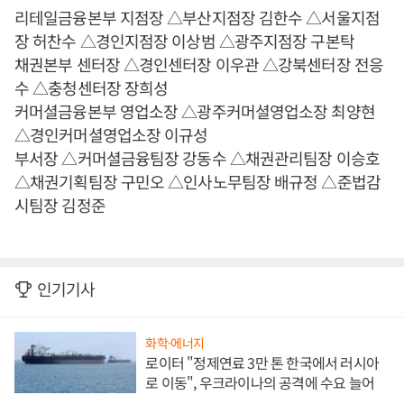
리테일금융본부 지점장 △부산지점장 김한수 △서울지점
장 허찬수 △경인지점장 이상범 △광주지점장 구본탁
채권본부 센터장 △경인센터장 이우관 △강북센터장 전응
수 △충청센터장 장희성
커머셜금융본부 영업소장 △광주커머셜영업소장 최양현
△경인커머셜영업소장 이규성
부서장 △커머셜금융팀장 강동수 △채권관리팀장 이승호
△채권기획팀장 구민오 △인사노무팀장 배규정 △준법감
시팀장 김정준
인기기사
화학·에너지
로이터 "정제연료 3만 톤 한국에서 러시아
로 이동", 우크라이나의 공격에 수요 늘어