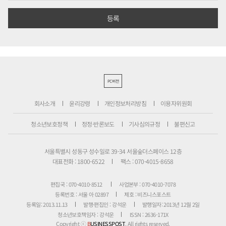
PC버전
회사소개
윤리강령
개인정보처리방침
이용자위원회
청소년보호정책
정정·반론보도
기사심의규정
불편신고
서울특별시 성동구 성수일로 39-34 서울숲더스페이스 12층
대표전화 : 1800-6522
팩스 : 070-4015-8658
편집국 : 070-4010-8512
사업본부 : 070-4010-7078
등록번호 : 서울 아 02897
제호 : 비즈니스포스트
등록일: 2013.11.13
발행·편집인 : 강석운
발행일자: 2013년 12월 2일
청소년보호책임자 : 강석운
ISSN : 2636-171X
Copyright ⓒ
B
USINESSPOST
. All rights reserved.