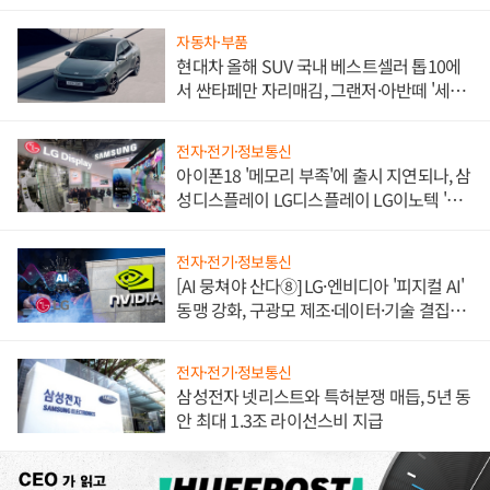
불만 폭발
자동차·부품
현대차 올해 SUV 국내 베스트셀러 톱10에
서 싼타페만 자리매김, 그랜저·아반떼 '세단
쌍끌이'로 내수 방어
전자·전기·정보통신
아이폰18 '메모리 부족'에 출시 지연되나, 삼
성디스플레이 LG디스플레이 LG이노텍 '탈
애플' 수익 다각화 속도
전자·전기·정보통신
[AI 뭉쳐야 산다⑧] LG·엔비디아 '피지컬 AI'
동맹 강화, 구광모 제조·데이터·기술 결집
해 종합 로보틱스 기업으로
전자·전기·정보통신
삼성전자 넷리스트와 특허분쟁 매듭, 5년 동
안 최대 1.3조 라이선스비 지급