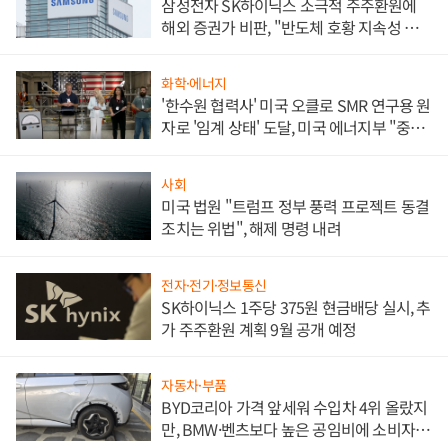
삼성전자 SK하이닉스 소극적 주주환원에
해외 증권가 비판, "반도체 호황 지속성 의
문"
화학·에너지
'한수원 협력사' 미국 오클로 SMR 연구용 원
자로 '임계 상태' 도달, 미국 에너지부 "중요
한 이정표"
사회
미국 법원 "트럼프 정부 풍력 프로젝트 동결
조치는 위법", 해제 명령 내려
전자·전기·정보통신
SK하이닉스 1주당 375원 현금배당 실시, 추
가 주주환원 계획 9월 공개 예정
자동차·부품
BYD코리아 가격 앞세워 수입차 4위 올랐지
만, BMW·벤츠보다 높은 공임비에 소비자