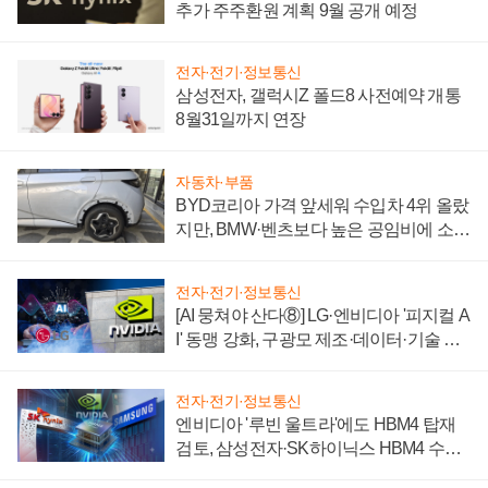
추가 주주환원 계획 9월 공개 예정
전자·전기·정보통신
삼성전자, 갤럭시Z 폴드8 사전예약 개통
8월31일까지 연장
자동차·부품
BYD코리아 가격 앞세워 수입차 4위 올랐
지만, BMW·벤츠보다 높은 공임비에 소비
자 불만 폭발
전자·전기·정보통신
[AI 뭉쳐야 산다⑧] LG·엔비디아 '피지컬 A
I' 동맹 강화, 구광모 제조·데이터·기술 결
집해 종합 로보틱스 기업으로
전자·전기·정보통신
엔비디아 '루빈 울트라'에도 HBM4 탑재
검토, 삼성전자·SK하이닉스 HBM4 수율
에 주도권 갈린다