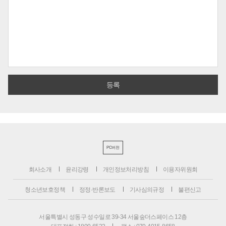
PC버전
회사소개
윤리강령
개인정보처리방침
이용자위원회
청소년보호정책
정정·반론보도
기사심의규정
불편신고
서울특별시 성동구 성수일로 39-34 서울숲더스페이스 12층