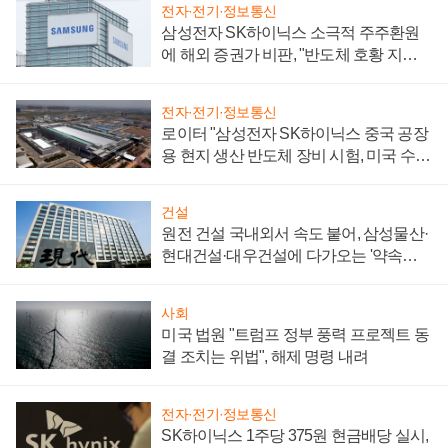
전자·전기·정보통신
삼성전자 SK하이닉스 소극적 주주환원
에 해외 증권가 비판, "반도체 호황 지속
성 의문"
전자·전기·정보통신
로이터 "삼성전자 SK하이닉스 중국 공장
용 현지 생산 반도체 장비 시험, 미국 수출
통제 대비"
건설
원전 건설 국내외서 속도 붙어, 삼성물산·
현대건설·대우건설에 다가오는 '약속의
시간'
사회
미국 법원 "트럼프 정부 풍력 프로젝트 동
결 조치는 위법", 해제 명령 내려
전자·전기·정보통신
SK하이닉스 1주당 375원 현금배당 실시,