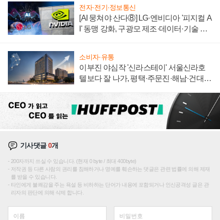
전자·전기·정보통신
[AI 뭉쳐야 산다⑧] LG·엔비디아 '피지컬 A
I' 동맹 강화, 구광모 제조·데이터·기술 결
집해 종합 로보틱스 기업으로
소비자·유통
이부진 야심작 '신라스테이' 서울신라호
텔보다 잘 나가, 평택·주문진·해남·건대로
성장판 더 넓힌다
기사댓글
0
개
200자까지 쓰실 수 있습니다. (현재 0 byte / 최대 400byte)
저작권 등 다른 사람의 권리를 침해하거나 명예를 훼손하는 댓글은 관련 법률에 의해 제재
를 받을 수 있습니다.
타인에게 불쾌감을 주는 욕설 등 비하하는 단어가 내용에 포함되거나 인신공격성 글은 관
리자의 판단에 의해 삭제 합니다.