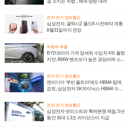
결 조치는 위법", 해제 명령 내려
전자·전기·정보통신
삼성전자, 갤럭시Z 폴드8 사전예약 개통
8월31일까지 연장
자동차·부품
BYD코리아 가격 앞세워 수입차 4위 올랐
지만, BMW·벤츠보다 높은 공임비에 소비
자 불만 폭발
전자·전기·정보통신
엔비디아 '루빈 울트라'에도 HBM4 탑재
검토, 삼성전자·SK하이닉스 HBM4 수율
에 주도권 갈린다
전자·전기·정보통신
삼성전자 넷리스트와 특허분쟁 매듭, 5년
동안 최대 1.3조 라이선스비 지급