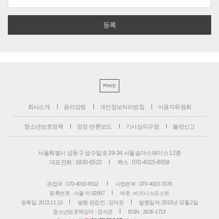
PC버전
회사소개
윤리강령
개인정보처리방침
이용자위원회
청소년보호정책
정정·반론보도
기사심의규정
불편신고
서울특별시 성동구 성수일로 39-34 서울숲더스페이스 12층
대표전화 : 1800-6522
팩스 : 070-4015-8658
편집국 : 070-4010-8512
사업본부 : 070-4010-7078
등록번호 : 서울 아 02897
제호 : 비즈니스포스트
등록일: 2013.11.13
발행·편집인 : 강석운
발행일자: 2013년 12월 2일
청소년보호책임자 : 강석운
ISSN : 2636-171X