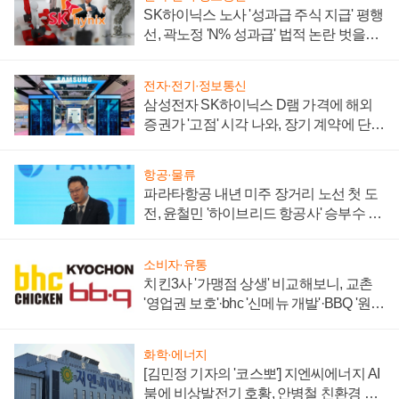
SK하이닉스 노사 '성과급 주식 지급' 평행
선, 곽노정 'N% 성과급' 법적 논란 벗을지
주목
전자·전기·정보통신
삼성전자 SK하이닉스 D램 가격에 해외
증권가 '고점' 시각 나와, 장기 계약에 단점
부각
항공·물류
파라타항공 내년 미주 장거리 노선 첫 도
전, 윤철민 '하이브리드 항공사' 승부수 통
할까
소비자·유통
치킨3사 '가맹점 상생' 비교해보니, 교촌
'영업권 보호'·bhc '신메뉴 개발'·BBQ '원가
부담'
화학·에너지
[김민정 기자의 '코스뽀'] 지엔씨에너지 AI
붐에 비상발전기 호황, 안병철 친환경 에