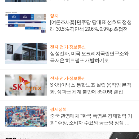
너지 발전전문기업 향한다
정치
[여론조사꽃] 민주당 당대표 선호도 정청
래 30.5%·김민석 29.6%, 0.9%p 초접전
전자·전기·정보통신
삼성전자, 미국 오크리지국립연구소와
극저온 히트펌프 개발하기로
전자·전기·정보통신
SK하이닉스 통합노조 설립 움직임 본격
화, 성과급 체계 불만에 3500명 결집
경제정책
중국 관영매체 "한국 폭염은 경제협력 기
회" 주장, 소비자 수요와 공급망 장점 강
조