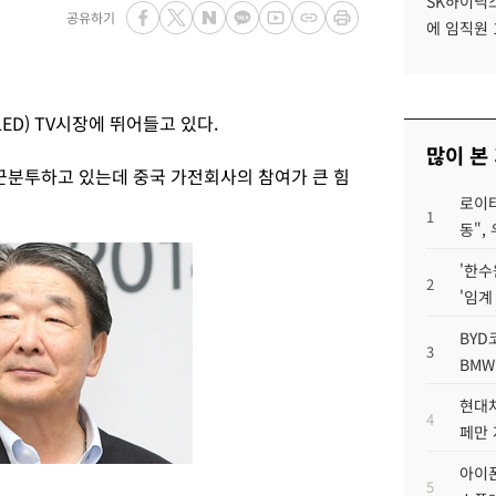
SK하이닉스
공유하기
에 임직원 
D) TV시장에 뛰어들고 있다.
많이 본
고군분투하고 있는데 중국 가전회사의 참여가 큰 힘
로이터
1
동",
'한수
2
'임계
BYD
3
BMW
현대차
4
페만 
아이폰
5