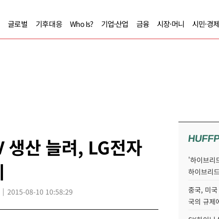
글로벌
기후대응
Who Is?
기업·산업
금융
시장·머니
시민·경
HUFF
 생산 늘려, LG전자
'하이브리드
혜
하이브리드
중국, 미국
2015-08-10 10:58:29
국의 규제에