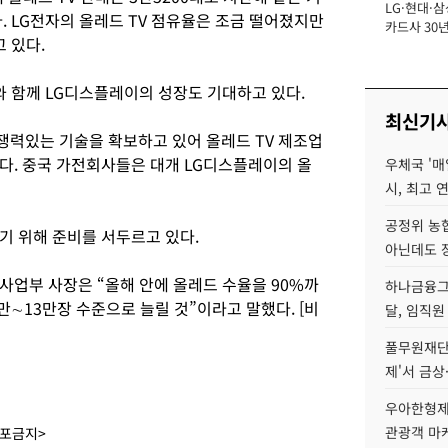
LG·현대·삼
장
다. LG전자의 올레드 TV 점유율은 조금 떨어졌지만
카드사 30년
 있다.
에 '초집중' 
와 함께 LG디스플레이의 성장도 기대하고 있다.
최신기
력있는 기술을 확보하고 있어 올레드 TV 제조업
다. 중국 가전회사들은 대개 LG디스플레이의 올
우체국 '매
시, 최고 연
공정위 농
기 위해 준비를 서두르고 있다.
아닌데도 
사업부 사장은 “올해 안에 올레드 수율을 90%까
하나금융그룹
만∼13만장 수준으로 늘릴 것”이라고 말했다. [비
달, 임직원
풀무원재단
제'서 금상
우아한형제
관광객 마
배포금지>