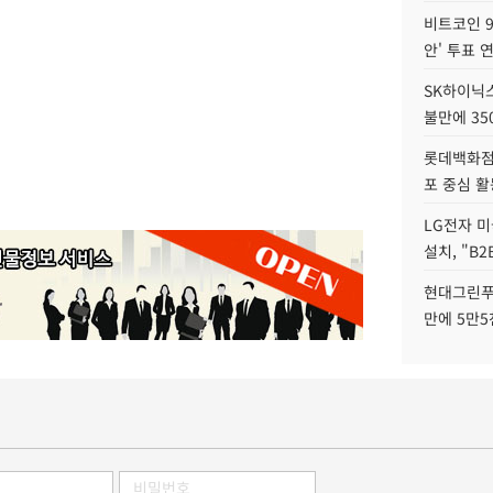
비트코인 9
안' 투표 
SK하이닉
불만에 35
롯데백화점 
포 중심 활
LG전자 미
설치, "B
현대그린푸
만에 5만5