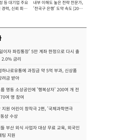
성 등 대기업 주요
내부 이해도 높은 전략 전문가,
 경력, 신뢰 회복
'전국구 은행' 도약 속도 [2026
[2026년]
년]
사
일이자 파킹통장' 5만 계좌 한정으로 다시 출
 2.0% 금리
협하나로유통에 과징금 약 5억 부과, 신상품
장려금 받아
 명동 소상공인에 '행복상자' 200여 개 전
 70여 명 참여
 지원 어린이 창작극 2편, '국제과학연극
·동상 수상
들 부산 외식 사업자 대상 무료 교육, 외국인
케팅 지원