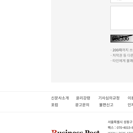
-
200자
까지 쓰실
- 저작권 등 
- 타인에게 불
신문사소개
윤리강령
기사심의규정
이
포럼
광고문의
불편신고
서울특별시 성동구 성
팩스 : 070-4015-
ISSN : 2636-171