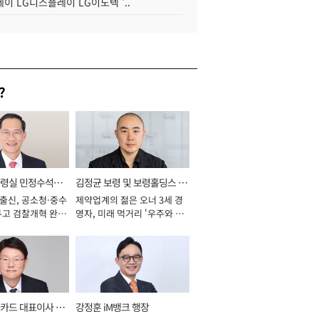
이 LG디스플레이 LG이노텍 '..
?
통령실 민정수석비
김정균 보령 및 보령홀딩스 대
 출신, 공소청·중수
제약업계의 젊은 오너 3세 경
표이사 사장
두고 검찰개혁 완수
영자, 미래 먹거리 '우주와 헬
년]
스케어' 공들여 [2026년]
카드 대표이사 사
강정훈 iM뱅크 행장