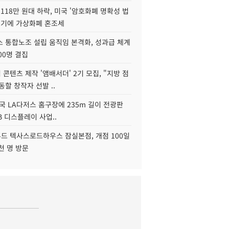
118만 원대 하락, 미국 '암호화폐 명확성 법
연기에 가상화폐 혼조세
스 통합노조 설립 움직임 본격화, 성과급 체계
00명 결집
콘텐츠 제작 '앰배서더' 2기 모집, "지방 점
동할 창작자 선발 ..
국 LA다저스 홈구장에 235m 길이 전광판
2B 디스플레이 사업..
드 텍사스로드하우스 잠실본점, 개점 100일
천 명 방문