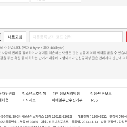
 수 있습니다. (현재 0 byte / 최대 400byte)
다른 사람의 권리를 침해하거나 명예를 훼손하는 댓글은 관련 법률에 의해 제재를 받을 수 있습니
쾌감을 주는 욕설 등 비하하는 단어가 내용에 포함되거나 인신공격성 글은 관리자의 판단에 의해
용자위원회
청소년보호정책
개인정보처리방침
정정·반론보도
인재채용
기사제보
이메일무단수집거부
RSS
수일로 39-34 서울숲더스페이스 12층 1201호-1203호
대표전화 : 1800-6522
편집국 070-4
8658
등록번호 : 서울 아 02897
제호: 비즈니스포스트
등록일: 2013.11.13
발행·편집인 : 강석
X
Copyright ? 2013 비즈니스포스트. All rights reserved.