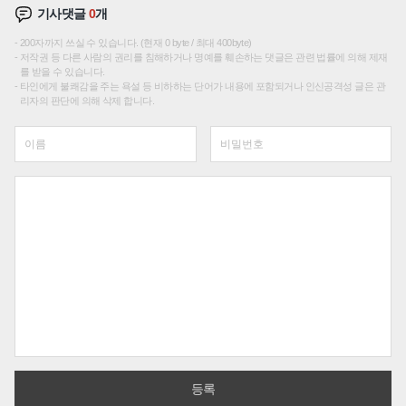
기사댓글
0
개
200자까지 쓰실 수 있습니다. (현재 0 byte / 최대 400byte)
저작권 등 다른 사람의 권리를 침해하거나 명예를 훼손하는 댓글은 관련 법률에 의해 제재
를 받을 수 있습니다.
타인에게 불쾌감을 주는 욕설 등 비하하는 단어가 내용에 포함되거나 인신공격성 글은 관
리자의 판단에 의해 삭제 합니다.