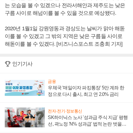
는 모습을 볼 수 있겠으나 전라서해안과 제주도는 낮은
구름 사이로 해넘이를 볼 수 있을 것으로 예상됐다.
2020년 1월1일 강원영동과 경상도는 날씨가 맑아 해돋
이를 볼 수 있겠고 그 밖의 지역은 낮은 구름들 사이로
해돋이를 볼 수 있겠다. [비즈니스포스트 조충희 기자]
인기기사
금융
우체국 '매일이자 파킹통장' 5만 계좌 한
정으로 다시 출시, 최고 연 2.0% 금리
전자·전기·정보통신
SK하이닉스 노사 '성과급 주식 지급' 평행
선, 곽노정 'N% 성과급' 법적 논란 벗을지
주목