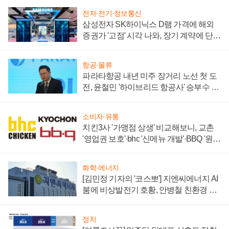
전자·전기·정보통신
삼성전자 SK하이닉스 D램 가격에 해외
증권가 '고점' 시각 나와, 장기 계약에 단점
부각
항공·물류
파라타항공 내년 미주 장거리 노선 첫 도
전, 윤철민 '하이브리드 항공사' 승부수 통
할까
소비자·유통
치킨3사 '가맹점 상생' 비교해보니, 교촌
'영업권 보호'·bhc '신메뉴 개발'·BBQ '원가
부담'
화학·에너지
[김민정 기자의 '코스뽀'] 지엔씨에너지 AI
붐에 비상발전기 호황, 안병철 친환경 에
너지 발전전문기업 향한다
정치