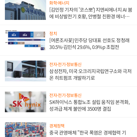
화학·에너지
[김민정 기자의 '코스뽀'] 지엔씨에너지 AI 붐
에 비상발전기 호황, 안병철 친환경 에너지
발전전문기업 향한다
정치
[여론조사꽃] 민주당 당대표 선호도 정청래
30.5%·김민석 29.6%, 0.9%p 초접전
전자·전기·정보통신
삼성전자, 미국 오크리지국립연구소와 극저
온 히트펌프 개발하기로
전자·전기·정보통신
SK하이닉스 통합노조 설립 움직임 본격화,
성과급 체계 불만에 3500명 결집
경제정책
중국 관영매체 "한국 폭염은 경제협력 기