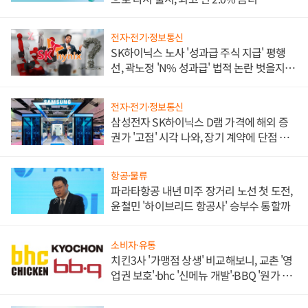
전자·전기·정보통신
SK하이닉스 노사 '성과급 주식 지급' 평행
선, 곽노정 'N% 성과급' 법적 논란 벗을지 주
목
전자·전기·정보통신
삼성전자 SK하이닉스 D램 가격에 해외 증
권가 '고점' 시각 나와, 장기 계약에 단점 부
각
항공·물류
파라타항공 내년 미주 장거리 노선 첫 도전,
윤철민 '하이브리드 항공사' 승부수 통할까
소비자·유통
치킨3사 '가맹점 상생' 비교해보니, 교촌 '영
업권 보호'·bhc '신메뉴 개발'·BBQ '원가 부
담'