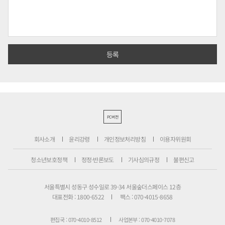
PC버전
회사소개
윤리강령
개인정보처리방침
이용자위원회
청소년보호정책
정정·반론보도
기사심의규정
불편신고
서울특별시 성동구 성수일로 39-34 서울숲더스페이스 12층
대표전화 : 1800-6522
팩스 : 070-4015-8658
편집국 : 070-4010-8512
사업본부 : 070-4010-7078