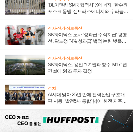
'DL이앤씨 SMR 협력사' X에너지, '한수원
포스코 동맹' 센트러스에너지와 우라늄
계약 체결
전자·전기·정보통신
SK하이닉스 노사 '성과급 주식지급' 평행
선, 곽노정 'N% 성과급' 법적 논란 벗을지
주목
전자·전기·정보통신
SK하이닉스, 용인 'Y2' 팹과 청주 'M17' 팹
건설에 54조 투자 결정
정치
AI시대 맞아 25년 만에 전력산업 구조개
편 시동, '발전5사 통합' 넘어 '한전 지주사'
재편론도