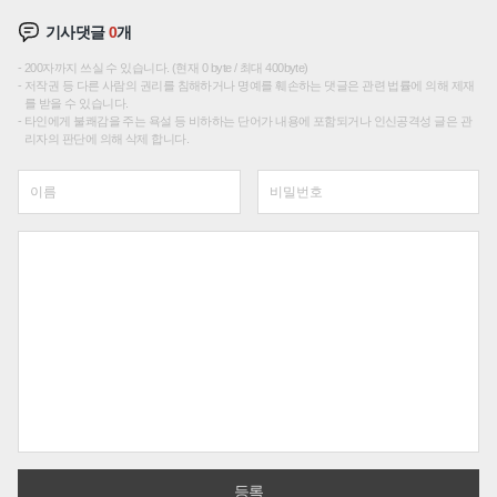
기사댓글
0
개
200자까지 쓰실 수 있습니다. (현재 0 byte / 최대 400byte)
저작권 등 다른 사람의 권리를 침해하거나 명예를 훼손하는 댓글은 관련 법률에 의해 제재
를 받을 수 있습니다.
타인에게 불쾌감을 주는 욕설 등 비하하는 단어가 내용에 포함되거나 인신공격성 글은 관
리자의 판단에 의해 삭제 합니다.