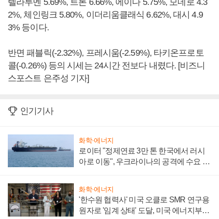
텔라루멘 5.69%, 트론 6.66%, 에이다 5.75%, 모네로 4.3
2%, 체인링크 5.80%, 이더리움클래식 6.62%, 대시 4.9
3% 등이다.
반면 패블릭(-2.32%), 프레시움(-2.59%), 타키온프로토
콜(-0.26%) 등의 시세는 24시간 전보다 내렸다. [비즈니
스포스트 은주성 기자]
인기기사
화학·에너지
로이터 "정제연료 3만 톤 한국에서 러시
아로 이동", 우크라이나의 공격에 수요 늘
어
화학·에너지
'한수원 협력사' 미국 오클로 SMR 연구용
원자로 '임계 상태' 도달, 미국 에너지부