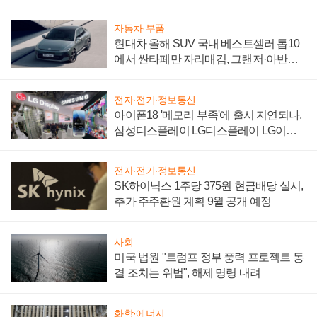
"중요한 이정표"
자동차·부품
현대차 올해 SUV 국내 베스트셀러 톱10
에서 싼타페만 자리매김, 그랜저·아반떼
'세단 쌍끌이'로 내수 방어
전자·전기·정보통신
아이폰18 '메모리 부족'에 출시 지연되나,
삼성디스플레이 LG디스플레이 LG이노
텍 '탈애플' 수익 다각화 속도
전자·전기·정보통신
SK하이닉스 1주당 375원 현금배당 실시,
추가 주주환원 계획 9월 공개 예정
사회
미국 법원 "트럼프 정부 풍력 프로젝트 동
결 조치는 위법", 해제 명령 내려
화학·에너지