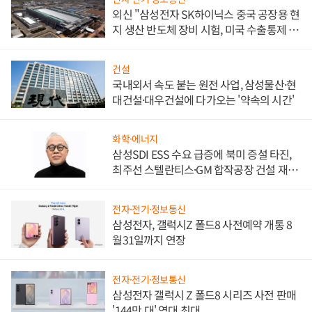
외신 "삼성전자 SK하이닉스 중국 공장용 현
지 생산 반도체 장비 시험, 미국 수출통제 대
비"
건설
국내외서 속도 붙는 원전 사업, 삼성물산·현
대건설·대우건설에 다가오는 '약속의 시간'
화학·에너지
삼성SDI ESS 수요 급증에 북미 증설 타진,
최주선 스텔란티스·GM 합작공장 건설 재추
진하나
전자·전기·정보통신
삼성전자, 갤럭시Z 폴드8 사전예약 개통 8
월31일까지 연장
전자·전기·정보통신
삼성전자 갤럭시 Z 폴드8 시리즈 사전 판매
'144만 대' 역대 최대