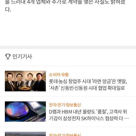
을 드러내 4개 업체와 추가로 계약을 맺은 사실도 밝혀졌
다.
인기기사
소비자·유통
롯데·농심 창업주 시대 '라면 앙금'은 옛말,
'사촌' 신동빈·신동원 시대 협업 확대일로
전자·전기·정보통신
D램과 HBM 내년 물량도 '품절', 고객사 위
기감이 삼성전자 SK하이닉스 협상력 더 키
워
전자·전기·정보통신