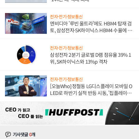
전자·전기·정보통신
엔비디아 '루빈 울트라'에도 HBM4 탑재 검
토, 삼성전자·SK하이닉스 HBM4 수율에 주
도권 갈린다
전자·전기·정보통신
삼성전자 2분기 글로벌 D램 점유율 39% 1
위, SK하이닉스와 13%p 격차
전자·전기·정보통신
[오늘Who] 정철동 LG디스플레이 모바일 O
LED로 하반기 실적 반등 시동, '칩플레이
션'에 가격 인하 압박은 부담
기사댓글
0
개