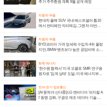
추가 주주환원 계획 9월 공개 예정
자동차·부품
현대차 올해 SUV 국내 베스트셀러 톱10
에서 싼타페만 자리매김, 그랜저·아반떼
'세단 쌍끌이'로 내수 방어
자동차·부품
BYD코리아 가격 앞세워 수입차 4위 올랐
지만, BMW·벤츠보다 높은 공임비에 소비
자 불만 폭발
화학·에너지
'한수원 협력사' 미국 오클로 SMR 연구용
원자로 '임계 상태' 도달, 미국 에너지부
"중요한 이정표"
전자·전기·정보통신
[AI 뭉쳐야 산다⑧] LG·엔비디아 '피지컬 A
I' 동맹 강화, 구광모 제조·데이터·기술 결
집해 종합 로보틱스 기업으로