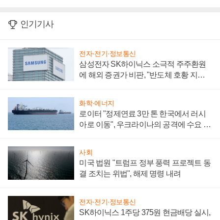
인기기사
전자·전기·정보통신
삼성전자 SK하이닉스 소극적 주주환원
에 해외 증권가 비판, "반도체 호황 지속
성 의문"
화학·에너지
로이터 "정제연료 3만 톤 한국에서 러시
아로 이동", 우크라이나의 공격에 수요 늘
어
사회
미국 법원 "트럼프 정부 풍력 프로젝트 동
결 조치는 위법", 해제 명령 내려
전자·전기·정보통신
SK하이닉스 1주당 375원 현금배당 실시,