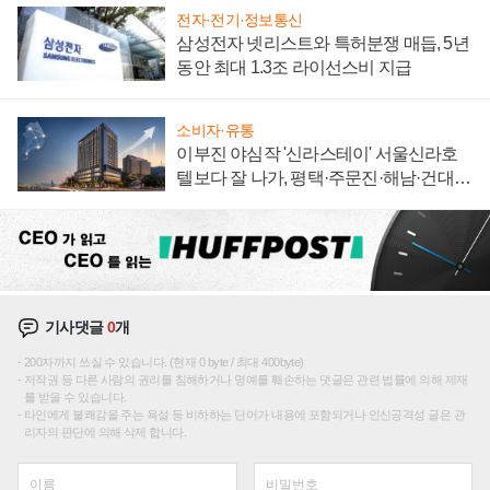
전자·전기·정보통신
삼성전자 넷리스트와 특허분쟁 매듭, 5년
동안 최대 1.3조 라이선스비 지급
소비자·유통
이부진 야심작 '신라스테이' 서울신라호
텔보다 잘 나가, 평택·주문진·해남·건대로
성장판 더 넓힌다
기사댓글
0
개
200자까지 쓰실 수 있습니다. (현재 0 byte / 최대 400byte)
저작권 등 다른 사람의 권리를 침해하거나 명예를 훼손하는 댓글은 관련 법률에 의해 제재
를 받을 수 있습니다.
타인에게 불쾌감을 주는 욕설 등 비하하는 단어가 내용에 포함되거나 인신공격성 글은 관
리자의 판단에 의해 삭제 합니다.