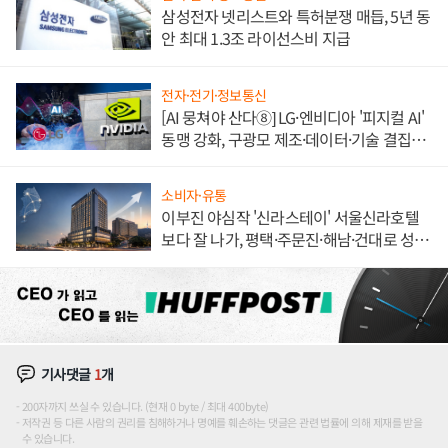
삼성전자 넷리스트와 특허분쟁 매듭, 5년 동
안 최대 1.3조 라이선스비 지급
전자·전기·정보통신
[AI 뭉쳐야 산다⑧] LG·엔비디아 '피지컬 AI'
동맹 강화, 구광모 제조·데이터·기술 결집
해 종합 로보틱스 기업으로
소비자·유통
이부진 야심작 '신라스테이' 서울신라호텔
보다 잘 나가, 평택·주문진·해남·건대로 성
장판 더 넓힌다
기사댓글
1
개
200자까지 쓰실 수 있습니다. (현재 0 byte / 최대 400byte)
저작권 등 다른 사람의 권리를 침해하거나 명예를 훼손하는 댓글은 관련 법률에 의해 제재를 받을
수 있습니다.