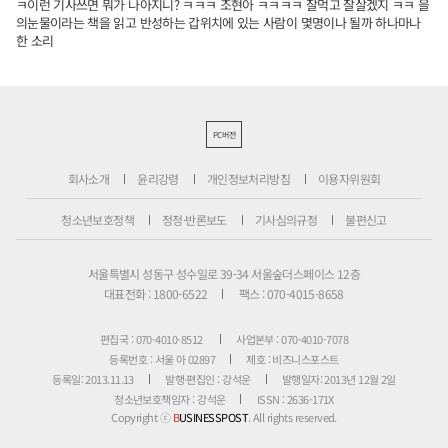
ㅋ이런 기사쓰면 뭐가 나아지니? ㅋㅋㅋ 조현아 ㅋㅋㅋㅋ 잘먹고 잘살겠지 ㅋㅋ 을
의눈물이라는 책을 읽고 반성하는 갑위치에 있는 사람이 몇명이나 될까 하나마나
한 소리
PC버전
회사소개
윤리강령
개인정보처리방침
이용자위원회
청소년보호정책
정정·반론보도
기사심의규정
불편신고
서울특별시 성동구 성수일로 39-34 서울숲더스페이스 12층
대표전화 : 1800-6522
팩스 : 070-4015-8658
편집국 : 070-4010-8512
사업본부 : 070-4010-7078
등록번호 : 서울 아 02897
제호 : 비즈니스포스트
등록일: 2013.11.13
발행·편집인 : 강석운
발행일자: 2013년 12월 2일
청소년보호책임자 : 강석운
ISSN : 2636-171X
Copyright ⓒ
B
USINESSPOST
. All rights reserved.