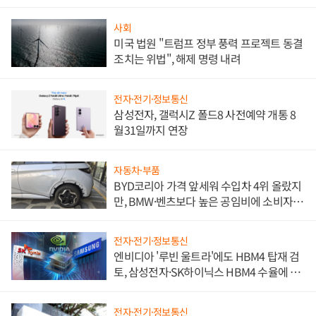
사회
미국 법원 "트럼프 정부 풍력 프로젝트 동결
조치는 위법", 해제 명령 내려
전자·전기·정보통신
삼성전자, 갤럭시Z 폴드8 사전예약 개통 8
월31일까지 연장
자동차·부품
BYD코리아 가격 앞세워 수입차 4위 올랐지
만, BMW·벤츠보다 높은 공임비에 소비자
불만 폭발
전자·전기·정보통신
엔비디아 '루빈 울트라'에도 HBM4 탑재 검
토, 삼성전자·SK하이닉스 HBM4 수율에 주
도권 갈린다
전자·전기·정보통신