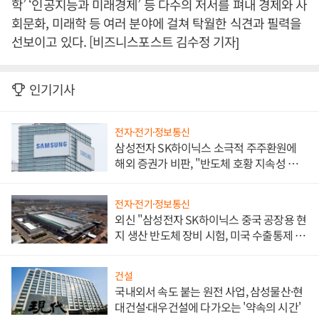
학’ ‘인공지능과 미래경제’ 등 다수의 저서를 펴내 경제와 사
회문화, 미래학 등 여러 분야에 걸쳐 탁월한 식견과 필력을
선보이고 있다. [비즈니스포스트 김수정 기자]
인기기사
전자·전기·정보통신
삼성전자 SK하이닉스 소극적 주주환원에
해외 증권가 비판, "반도체 호황 지속성 의
문"
전자·전기·정보통신
외신 "삼성전자 SK하이닉스 중국 공장용 현
지 생산 반도체 장비 시험, 미국 수출통제 대
비"
건설
국내외서 속도 붙는 원전 사업, 삼성물산·현
대건설·대우건설에 다가오는 '약속의 시간'