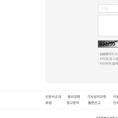
-
200자
까지 쓰실
- 저작권 등 
- 타인에게 불
신문사소개
윤리강령
기사심의규정
이
포럼
광고문의
불편신고
서울특별시 성동구 성