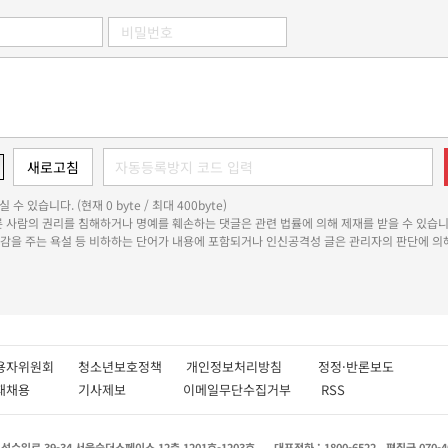
 수 있습니다. (현재 0 byte / 최대 400byte)
다른 사람의 권리를 침해하거나 명예를 훼손하는 댓글은 관련 법률에 의해 제재를 받을 수 있습니
쾌감을 주는 욕설 등 비하하는 단어가 내용에 포함되거나 인신공격성 글은 관리자의 판단에 의해
용자위원회
청소년보호정책
개인정보처리방침
정정·반론보도
인재채용
기사제보
이메일무단수집거부
RSS
수일로 39-34 서울숲더스페이스 12층 1201호-1203호
대표전화 : 1800-6522
편집국 070-4