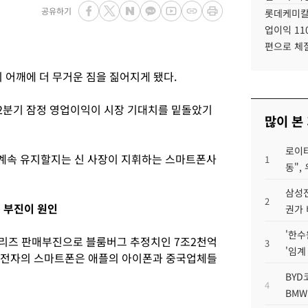
공유하기
롯데케미칼
업이익 11
편으로 체
 어깨에 더 무거운 짐을 짊어지게 됐다.
2분기 잠정 영업이익이 시장 기대치를 밑돌았기
많이 본
로이터
계속 유지할지는 신 사장이 지휘하는 스마트폰사
1
동",
삼성전
2
 부진이 원인
권가 
'한수
시리즈 판매부진으로 블룸버그 추정치인 7조2천억
3
'임계
삼성전자의 스마트폰은 애플의 아이폰과 중국업체들
BYD
4
BMW