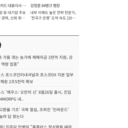
카드 대표이사 사
강정훈 iM뱅크 행장
성 등 대기업 주요
내부 이해도 높은 전략 전문가,
 경력, 신뢰 회복
'전국구 은행' 도약 속도 [2026
[2026년]
년]
사
 가뭄 겪는 농가에 재해자금 3천억 지원, 강
 역량 집중"
스 포스코인터내셔널과 포스코DX 지분 일부
 재원 2조5천억 확보
투스 '제우스: 오만의 신' 8월26일 출시, 진입
MMORPG 내..
고환율 기조' 극복 절실, 조좌진 '인바운드'
늘려 답 찾는다
정말] 민주당 민병덕 "홈플러스 정상화될 때까