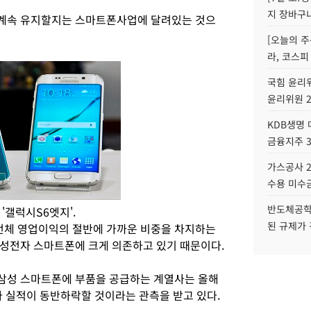
지 장바구
계속 유지할지는 스마트폰사업에 달려있는 것으
[오늘의 주
라, 코스피
국힘 윤리위
윤리위원 
KDB생명
금융지주 
가스공사 2
수용 미수금
반도체공학
'갤럭시S6엣지'.
된 규제가 
체 영업이익의 절반에 가까운 비중을 차지하는
성전자 스마트폰에 크게 의존하고 있기 때문이다.
 삼성 스마트폰에 부품을 공급하는 계열사는 올해
 실적이 동반하락할 것이라는 관측을 받고 있다.