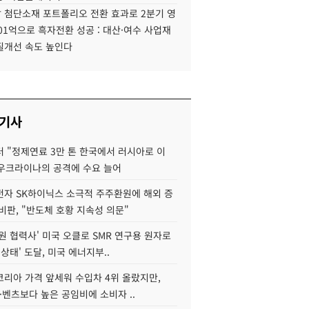
 첨단소재 포트폴리오 전환 효과로 2분기 영
01억으로 흑자전환 성공 : 대산·여수 사업재
질개선 속도 높인다
 기사
 "정제연료 3만 톤 한국에서 러시아로 이
 우크라이나의 공격에 수요 늘어
자 SK하이닉스 소극적 주주환원에 해외 증
비판, "반도체 호황 지속성 의문"
원 협력사' 미국 오클로 SMR 연구용 원자로
 상태' 도달, 미국 에너지부..
코리아 가격 앞세워 수입차 4위 올랐지만,
·벤츠보다 높은 공임비에 소비자 ..