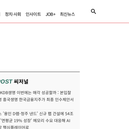
제
정치·사회
인사이트
JOB+
최신뉴스
씨저널
POST
' KDB생명 이번에는 매각 성공할까 : 본입찰
명 흥국생명 한국금융지주가 최종 인수제안서
 '용인 D램-청주 낸드' 신규 팹 건설에 54조
 '연평균 19% 성장' 메모리 수요 대응해 AI
장 핵심플레이어로