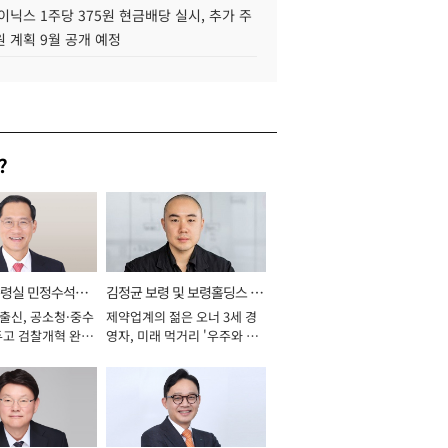
이닉스 1주당 375원 현금배당 실시, 추가 주
 계획 9월 공개 예정
?
통령실 민정수석비
김정균 보령 및 보령홀딩스 대
 출신, 공소청·중수
제약업계의 젊은 오너 3세 경
표이사 사장
두고 검찰개혁 완수
영자, 미래 먹거리 '우주와 헬
년]
스케어' 공들여 [2026년]