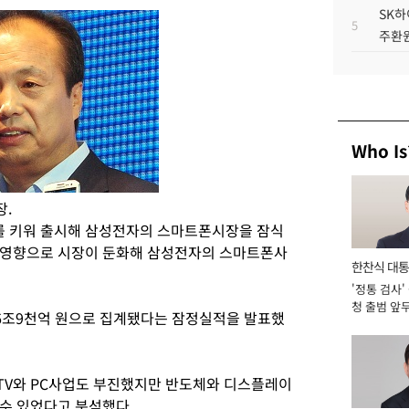
SK하
5
주환원
Who Is
장.
 키워 출시해 삼성전자의 스마트폰시장을 잠식
 영향으로 시장이 둔화해 삼성전자의 스마트폰사
한찬식 대
'정통 검사'
서관
청 출범 앞
6조9천억 원으로 집계됐다는 잠정실적을 발표했
맡아 [2026
TV와 PC사업도 부진했지만 반도체와 디스플레이
수 있었다고 분석했다.