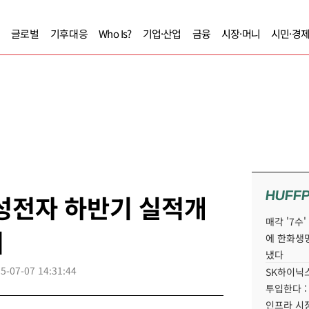
글로벌
기후대응
Who Is?
기업·산업
금융
시장·머니
시민·경
HUFF
성전자 하반기 실적개
매각 '7수
려
에 한화생
냈다
5-07-07 14:31:44
SK하이닉스
투입한다 :
인프라 시