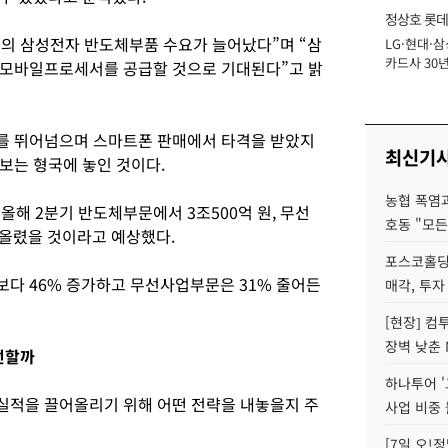
정상호 롯데
들의 삼성전자 반도체부품 수요가 늘어났다”며 “삼
LG·현대·삼
장
카드사 30년
 모바일프로세서를 공급할 것으로 기대된다”고 밝
에 '초집중' 
를 뛰어넘으며 스마트폰 판매에서 타격을 받았지
최신기
보는 형국에 놓인 것이다.
농협 폭염과
해 2분기 반도체부문에서 3조500억 원, 무선
호동 "모든
올렸을 것이라고 예상했다.
포스코홀딩
다 46% 증가하고 무선사업부문은 31% 줄어든
매각, 투자
[현장] 컴
장벽 낮춘 
선할까
하나투어 '
실적을 끌어올리기 위해 어떤 전략을 내놓을지 주
사업 비중 
[7일 오!