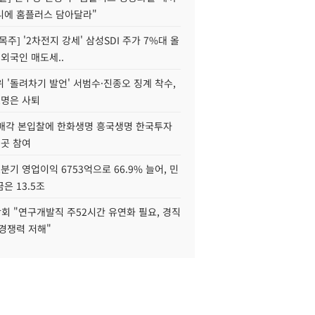
니에 홈플러스 담아달라"
목주] '2차전지 강세' 삼성SDI 주가 7%대 올
 외국인 매도세..
 '돌려차기 발언' 서범수·진종오 징계 착수,
2명은 사퇴
 매각 본입찰에 한화생명 흥국생명 한국투자
3곳 참여
분기 영업이익 6753억으로 66.9% 늘어, 민
은 13.5조
회 "연구개발직 주52시간 유연화 필요, 경직
경쟁력 저해"