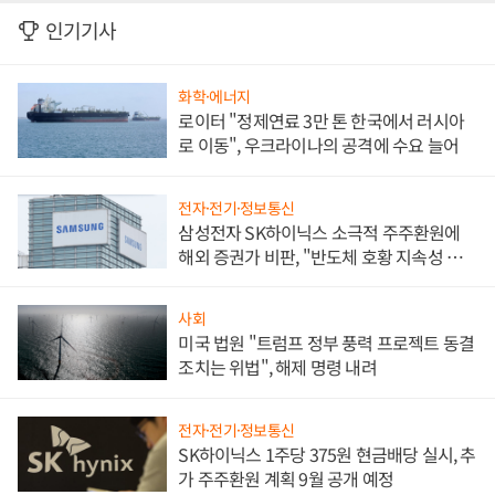
인기기사
화학·에너지
로이터 "정제연료 3만 톤 한국에서 러시아
로 이동", 우크라이나의 공격에 수요 늘어
전자·전기·정보통신
삼성전자 SK하이닉스 소극적 주주환원에
해외 증권가 비판, "반도체 호황 지속성 의
문"
사회
미국 법원 "트럼프 정부 풍력 프로젝트 동결
조치는 위법", 해제 명령 내려
전자·전기·정보통신
SK하이닉스 1주당 375원 현금배당 실시, 추
가 주주환원 계획 9월 공개 예정