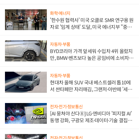
화학·에너지
'한수원 협력사' 미국 오클로 SMR 연구용 원
자로 '임계 상태' 도달, 미국 에너지부 "중요
한 이정표"
자동차·부품
BYD코리아 가격 앞세워 수입차 4위 올랐지
만, BMW·벤츠보다 높은 공임비에 소비자
불만 폭발
자동차·부품
현대차 올해 SUV 국내 베스트셀러 톱10에
서 싼타페만 자리매김, 그랜저·아반떼 '세단
쌍끌이'로 내수 방어
전자·전기·정보통신
[AI 뭉쳐야 산다⑧] LG·엔비디아 '피지컬 AI'
동맹 강화, 구광모 제조·데이터·기술 결집
해 종합 로보틱스 기업으로
전자·전기·정보통신