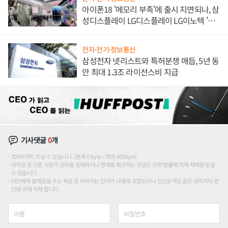
아이폰18 '메모리 부족'에 출시 지연되나, 삼
성디스플레이 LG디스플레이 LG이노텍 '탈
애플' 수익 다각화 속도
전자·전기·정보통신
삼성전자 넷리스트와 특허분쟁 매듭, 5년 동
안 최대 1.3조 라이선스비 지급
기사댓글
0
개
200자까지 쓰실 수 있습니다. (현재 0 byte / 최대 400byte)
저작권 등 다른 사람의 권리를 침해하거나 명예를 훼손하는 댓글은 관련 법률에 의해 제재를 받을
수 있습니다.
타인에게 불쾌감을 주는 욕설 등 비하하는 단어가 내용에 포함되거나 인신공격성 글은 관리자의 판
단에 의해 삭제 합니다.