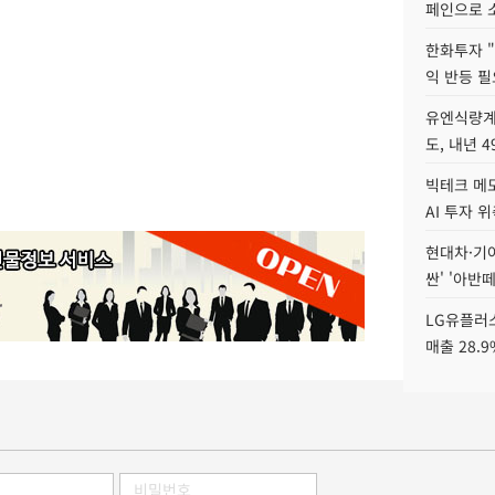
페인으로 소
한화투자 
익 반등 필
유엔식량계
도, 내년 
빅테크 메모
AI 투자 
현대차·기아 
싼' '아반떼
LG유플러스
매출 28.