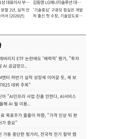
효성 대표이사 부회
김동명 LG에너지솔루션 대표
분할 2년, 실적 안
'기술중심' 구광모 힘실은 개발
이사 사장
어서 [2026년]
자 출신 첫 수장, 기술압도로
경쟁력 확보 사활 [2026년]
사
레버리지 ETF 논란에도 '매력적' 평가, "투자
 AI 공급망으..
M엔터 하반기 실적 성장세 이어갈 듯, 새 보
TR25 데뷔 주목"
아 "AI인프라 사업 진출 안한다, AI서비스
올해 AI 월 이용..
 목표주가 줄줄이 하향, "가격 인상 뒤 판
어가 중요"
 가동 중단한 헝가리, 전국적 전기 절약 캠