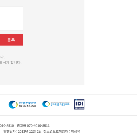
등록
다.
 삭제 합니다.
010-8510
광고국 070-4010-8511
운
발행일자: 2013년 12월 2일
청소년보호책임자 : 박상유