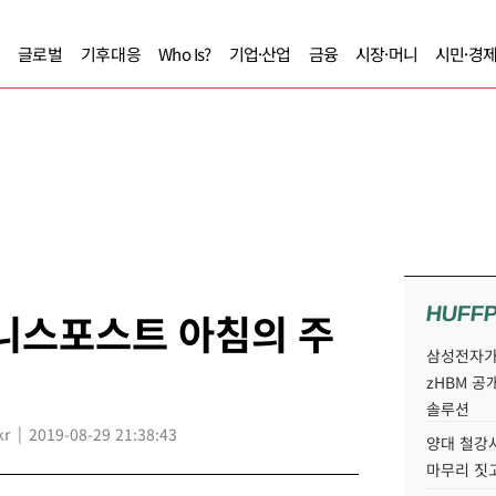
글로벌
기후대응
Who Is?
기업·산업
금융
시장·머니
시민·경
HUFF
즈니스포스트 아침의 주
삼성전자가 
zHBM 공
솔루션
kr
2019-08-29 21:38:43
양대 철강사
마무리 짓