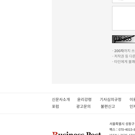
-
200자
까지 쓰실
- 저작권 등 
- 타인에게 불
신문사소개
윤리강령
기사심의규정
이
포럼
광고문의
불편신고
서울특별시 성동구 성
팩스 : 070-4015-
ISSN : 2636-171