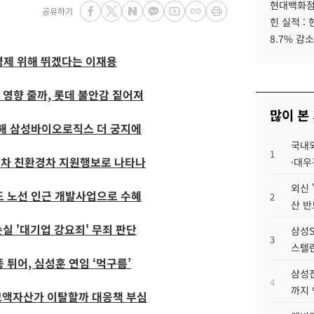
현대백화점그
공유하기
힌 실적 :
8.7% 감소
, 경제 위해 뛰겠다는 이재용
 영향 줄까, 롯데 불안감 짙어져
많이 본
정해 삼성바이오로직스 더 궁지에
국내외
1
 현대차 친환경차 지원행보로 나타나
·대우
외신 
도 노선 인근 개발사업으로 수혜
2
산 반
순실 '대기업 강요죄' 무죄 판단
삼성S
3
스텔란
 튀어, 심성훈 연임 ‘먹구름’
삼성전
4
까지
고액자산가 이탈할까 대응책 부심