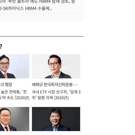
아 '루빈 울트라'에도 HBM4 탑재 검토, 삼
·SK하이닉스 HBM4 수율에..
?
뱅크 행장
배재규 한국투자신탁운용 대
높은 전략통, '전
국내 ETF 시장 선구자, '업계 3
표이사 사장
도약 속도 [2026년]
위' 탈환 과제 [2026년]