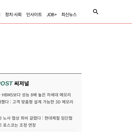
제
정치·사회
인사이트
JOB+
최신뉴스
씨저널
POST
HBM5보다 성능 8배 높은 차세대 메모리
개했다 : 고객 맞춤형 설계 가능한 3D 메모리
 노사 협상 희비 갈렸다 : 현대제철 임단협
고 포스코는 조정 연장