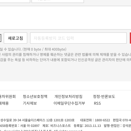
 수 있습니다. (현재 0 byte / 최대 400byte)
다른 사람의 권리를 침해하거나 명예를 훼손하는 댓글은 관련 법률에 의해 제재를 받을 수 있습니
쾌감을 주는 욕설 등 비하하는 단어가 내용에 포함되거나 인신공격성 글은 관리자의 판단에 의해
용자위원회
청소년보호정책
개인정보처리방침
정정·반론보도
인재채용
기사제보
이메일무단수집거부
RSS
수일로 39-34 서울숲더스페이스 12층 1201호-1203호
대표전화 : 1800-6522
편집국 070-4
8658
등록번호 : 서울 아 02897
제호: 비즈니스포스트
등록일: 2013.11.13
발행·편집인 : 강석
X
Copyright ? 2013 비즈니스포스트. All rights reserved.