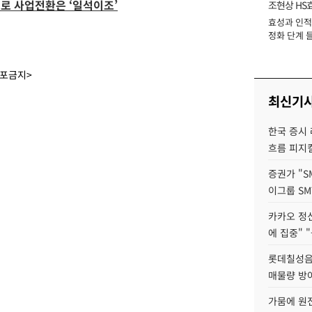
로 사업전환은 ‘일석이조’
조현상 HS
효성과 인적 
장
정화 단계 들
배포금지>
최신기
한국 증시 
흐름 피지컬
증권가 "S
이그룹 SM
카카오 정신
에 집중" "
롯데칠성음료
매물량 방
가뭄에 원전