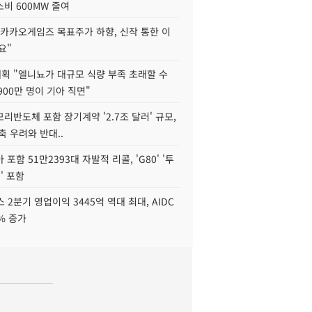
비 600MW 줄여
"카카오게임즈 목표주가 하향, 신작 통한 이
요"
획 "엘니뇨가 대규모 식량 부족 초래할 수
4900만 명이 기아 직면"
리반도체 포함 장기계약 '2.7조 달러' 규모,
위축 우려와 반대..
포함 51만2393대 자발적 리콜, 'G80' '투
' 포함
 2분기 영업이익 3445억 역대 최대, AIDC
9% 증가