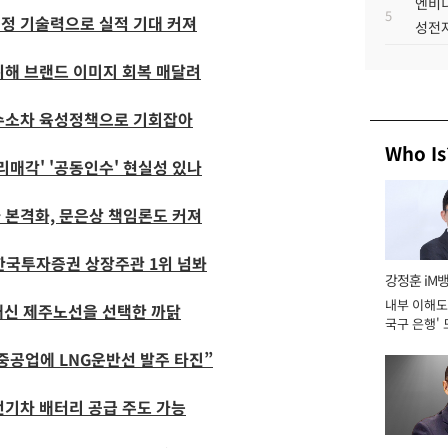
엔비디
5
공정 기술력으로 실적 기대 커져
성전자
위해 브랜드 이미지 회복 매달려
 수소차 육성정책으로 기회잡아
Who Is
리매각' '공동인수' 현실성 있나
사 본격화, 문은상 책임론도 커져
 한국투자증권 상장주관 1위 넘봐
강정훈 iM
내부 이해도 
 대신 제주노선을 선택한 까닭
국구 은행' 
중공업에 LNG운반선 발주 타진”
 전기차 배터리 공급 주도 가능