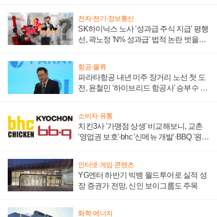
부각
전자·전기·정보통신
SK하이닉스 노사 '성과급 주식 지급' 평행
선, 곽노정 'N% 성과급' 법적 논란 벗을지
주목
항공·물류
파라타항공 내년 미주 장거리 노선 첫 도
전, 윤철민 '하이브리드 항공사' 승부수 통
할까
소비자·유통
치킨3사 '가맹점 상생' 비교해보니, 교촌
'영업권 보호'·bhc '신메뉴 개발'·BBQ '원가
부담'
인터넷·게임·콘텐츠
YG엔터 하반기 빅뱅 월드투어로 실적 성
장 증권가 전망, 신인 보이그룹도 주목
화학·에너지