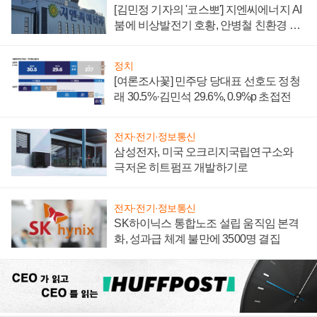
[김민정 기자의 '코스뽀'] 지엔씨에너지 AI
붐에 비상발전기 호황, 안병철 친환경 에
너지 발전전문기업 향한다
정치
[여론조사꽃] 민주당 당대표 선호도 정청
래 30.5%·김민석 29.6%, 0.9%p 초접전
전자·전기·정보통신
삼성전자, 미국 오크리지국립연구소와
극저온 히트펌프 개발하기로
전자·전기·정보통신
SK하이닉스 통합노조 설립 움직임 본격
화, 성과급 체계 불만에 3500명 결집