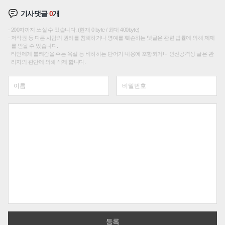
기사댓글
0
개
200자까지 쓰실 수 있습니다. (현재 0 byte / 최대 400byte)
저작권 등 다른 사람의 권리를 침해하거나 명예를 훼손하는 댓글은 관련 법률에 의해 제재
를 받을 수 있습니다.
타인에게 불쾌감을 주는 욕설 등 비하하는 단어가 내용에 포함되거나 인신공격성 글은 관
리자의 판단에 의해 삭제 합니다.