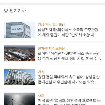
인기기사
전자·전기·정보통신
삼성전자 SK하이닉스 소극적 주주환원
에 해외 증권가 비판, "반도체 호황 지속
성 의문"
전자·전기·정보통신
로이터 "삼성전자 SK하이닉스 중국 공장
용 현지 생산 반도체 장비 시험, 미국 수출
통제 대비"
건설
원전 건설 국내외서 속도 붙어, 삼성물산·
현대건설·대우건설에 다가오는 '약속의
시간'
사회
미국 법원 "트럼프 정부 풍력 프로젝트 동