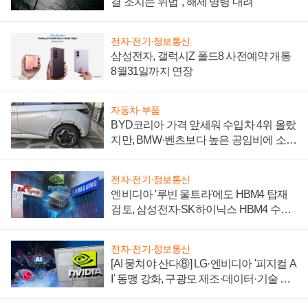
결 조치는 위법", 해제 명령 내려
전자·전기·정보통신
삼성전자, 갤럭시Z 폴드8 사전예약 개통
8월31일까지 연장
자동차·부품
BYD코리아 가격 앞세워 수입차 4위 올랐
지만, BMW·벤츠보다 높은 공임비에 소비
자 불만 폭발
전자·전기·정보통신
엔비디아 '루빈 울트라'에도 HBM4 탑재
검토, 삼성전자·SK하이닉스 HBM4 수율
에 주도권 갈린다
전자·전기·정보통신
[AI 뭉쳐야 산다⑧] LG·엔비디아 '피지컬 A
I' 동맹 강화, 구광모 제조·데이터·기술 결
집해 종합 로보틱스 기업으로