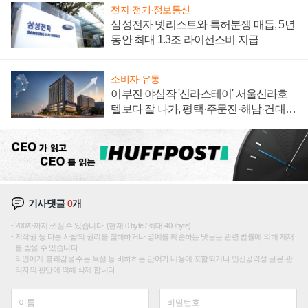
전자·전기·정보통신
삼성전자 넷리스트와 특허분쟁 매듭, 5년
동안 최대 1.3조 라이선스비 지급
소비자·유통
이부진 야심작 '신라스테이' 서울신라호
텔보다 잘 나가, 평택·주문진·해남·건대로
성장판 더 넓힌다
기사댓글
0
개
200자까지 쓰실 수 있습니다. (현재 0 byte / 최대 400byte)
저작권 등 다른 사람의 권리를 침해하거나 명예를 훼손하는 댓글은 관련 법률에 의해 제재
를 받을 수 있습니다.
타인에게 불쾌감을 주는 욕설 등 비하하는 단어가 내용에 포함되거나 인신공격성 글은 관
리자의 판단에 의해 삭제 합니다.