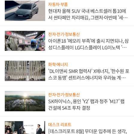
자동차·부품
현대차 올해 SUV 국내 베스트셀러 톱10에
서 싼타페만 자리매김, 그랜저·아반떼 '세단
쌍끌이'로 내수 방어
전자·전기·정보통신
아이폰18 '메모리 부족'에 출시 지연되나, 삼
성디스플레이 LG디스플레이 LG이노텍 '탈
애플' 수익 다각화 속도
화학·에너지
'DL이앤씨 SMR 협력사' X에너지, '한수원 포
스코 동맹' 센트러스에너지와 우라늄 계약
체결
전자·전기·정보통신
SK하이닉스, 용인 'Y2' 팹과 청주 'M17' 팹
건설에 54조 투자 결정
데스크 리포트
[데스크리포트 8월] 무더운 입추에 든 생각,