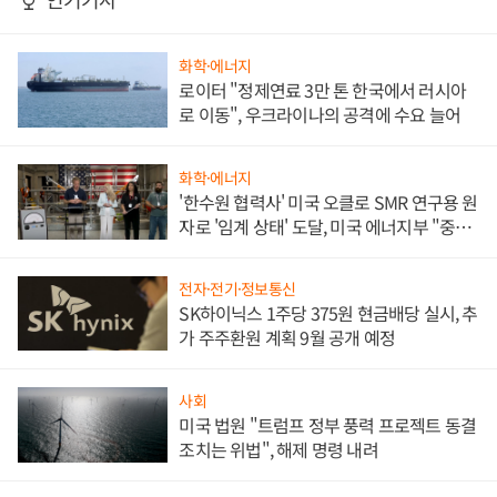
화학·에너지
로이터 "정제연료 3만 톤 한국에서 러시아
로 이동", 우크라이나의 공격에 수요 늘어
화학·에너지
'한수원 협력사' 미국 오클로 SMR 연구용 원
자로 '임계 상태' 도달, 미국 에너지부 "중요
한 이정표"
전자·전기·정보통신
SK하이닉스 1주당 375원 현금배당 실시, 추
가 주주환원 계획 9월 공개 예정
사회
미국 법원 "트럼프 정부 풍력 프로젝트 동결
조치는 위법", 해제 명령 내려