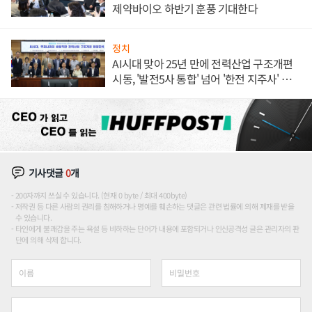
제약바이오 하반기 훈풍 기대한다
정치
AI시대 맞아 25년 만에 전력산업 구조개편
시동, '발전5사 통합' 넘어 '한전 지주사' 재편
론도
기사댓글
0
개
200자까지 쓰실 수 있습니다. (현재 0 byte / 최대 400byte)
저작권 등 다른 사람의 권리를 침해하거나 명예를 훼손하는 댓글은 관련 법률에 의해 제재를 받을
수 있습니다.
타인에게 불쾌감을 주는 욕설 등 비하하는 단어가 내용에 포함되거나 인신공격성 글은 관리자의 판
단에 의해 삭제 합니다.