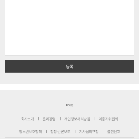
PC버전
회사소개
윤리강령
개인정보처리방침
이용자위원회
청소년보호정책
정정·반론보도
기사심의규정
불편신고