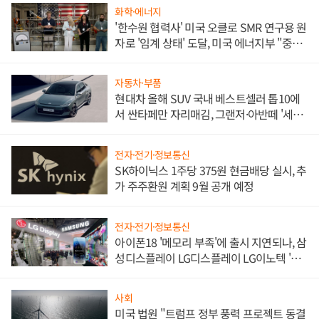
화학·에너지
'한수원 협력사' 미국 오클로 SMR 연구용 원
자로 '임계 상태' 도달, 미국 에너지부 "중요
한 이정표"
자동차·부품
현대차 올해 SUV 국내 베스트셀러 톱10에
서 싼타페만 자리매김, 그랜저·아반떼 '세단
쌍끌이'로 내수 방어
전자·전기·정보통신
SK하이닉스 1주당 375원 현금배당 실시, 추
가 주주환원 계획 9월 공개 예정
전자·전기·정보통신
아이폰18 '메모리 부족'에 출시 지연되나, 삼
성디스플레이 LG디스플레이 LG이노텍 '탈
애플' 수익 다각화 속도
사회
미국 법원 "트럼프 정부 풍력 프로젝트 동결