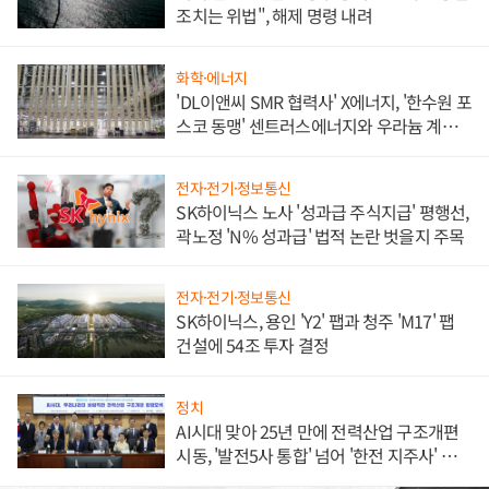
조치는 위법", 해제 명령 내려
화학·에너지
'DL이앤씨 SMR 협력사' X에너지, '한수원 포
스코 동맹' 센트러스에너지와 우라늄 계약
체결
전자·전기·정보통신
SK하이닉스 노사 '성과급 주식지급' 평행선,
곽노정 'N% 성과급' 법적 논란 벗을지 주목
전자·전기·정보통신
SK하이닉스, 용인 'Y2' 팹과 청주 'M17' 팹
건설에 54조 투자 결정
정치
AI시대 맞아 25년 만에 전력산업 구조개편
시동, '발전5사 통합' 넘어 '한전 지주사' 재편
론도