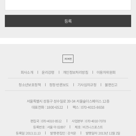
PC버전
회사소개
윤리강령
개인정보처리방침
이용자위원회
청소년보호정책
정정·반론보도
기사심의규정
불편신고
서울특별시 성동구 성수일로 39-34 서울숲더스페이스 12층
대표전화 : 1800-6522
팩스 : 070-4015-8658
편집국 : 070-4010-8512
사업본부 : 070-4010-7078
등록번호 : 서울 아 02897
제호 : 비즈니스포스트
등록일: 2013.11.13
발행·편집인 : 강석운
발행일자: 2013년 12월 2일