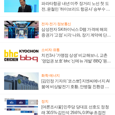
파라타항공 내년 미주 장거리 노선 첫 도
전, 윤철민 '하이브리드 항공사' 승부수 통
할까
전자·전기·정보통신
삼성전자 SK하이닉스 D램 가격에 해외
증권가 '고점' 시각 나와, 장기 계약에 단점
부각
소비자·유통
치킨3사 '가맹점 상생' 비교해보니, 교촌
'영업권 보호'·bhc '신메뉴 개발'·BBQ '원가
부담'
화학·에너지
[김민정 기자의 '코스뽀'] 지엔씨에너지 AI
붐에 비상발전기 호황, 안병철 친환경 에
너지 발전전문기업 향한다
정치
[여론조사꽃] 민주당 당대표 선호도 정청
래 30.5%·김민석 29.6%, 0.9%p 초접전