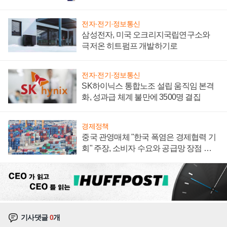
전자·전기·정보통신
삼성전자, 미국 오크리지국립연구소와
극저온 히트펌프 개발하기로
전자·전기·정보통신
SK하이닉스 통합노조 설립 움직임 본격
화, 성과급 체계 불만에 3500명 결집
경제정책
중국 관영매체 "한국 폭염은 경제협력 기
회" 주장, 소비자 수요와 공급망 장점 강
조
기사댓글
0
개