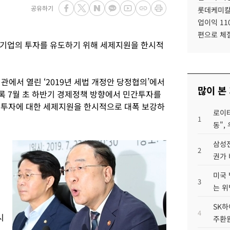
공유하기
롯데케미칼
업이익 11
편으로 체
기업의 투자를 유도하기 위해 세제지원을 한시적
관에서 열린 ‘2019년 세법 개정안 당정협의’에서
많이 본
도록 7월 초 하반기 경제정책 방향에서 민간투자를
한 투자에 대한 세제지원을 한시적으로 대폭 보강하
로이터
1
동",
삼성전
2
권가 
미국 
3
는 위
SK하
4
시
주환원