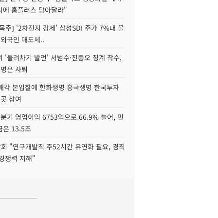
니에 홈플러스 담아달라"
목주] '2차전지 강세' 삼성SDI 주가 7%대 올
 외국인 매도세..
 '돌려차기 발언' 서범수·진종오 징계 착수,
2명은 사퇴
 매각 본입찰에 한화생명 흥국생명 한국투자
3곳 참여
분기 영업이익 6753억으로 66.9% 늘어, 민
은 13.5조
회 "연구개발직 주52시간 유연화 필요, 경직
경쟁력 저해"