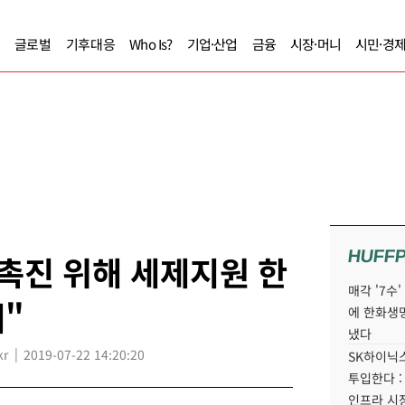
글로벌
기후대응
Who Is?
기업·산업
금융
시장·머니
시민·경
HUFF
촉진 위해 세제지원 한
매각 '7수
"
에 한화생
냈다
kr
2019-07-22 14:20:20
SK하이닉스
투입한다 :
인프라 시