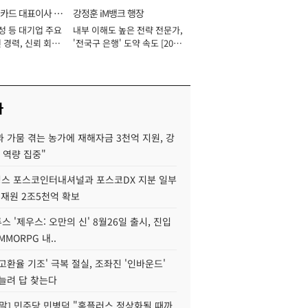
카드 대표이사 사
강정훈 iM뱅크 행장
성 등 대기업 주요
내부 이해도 높은 전략 전문가,
 경력, 신뢰 회복
'전국구 은행' 도약 속도 [2026
[2026년]
년]
사
 가뭄 겪는 농가에 재해자금 3천억 지원, 강
 역량 집중"
스 포스코인터내셔널과 포스코DX 지분 일부
 재원 2조5천억 확보
투스 '제우스: 오만의 신' 8월26일 출시, 진입
MMORPG 내..
고환율 기조' 극복 절실, 조좌진 '인바운드'
늘려 답 찾는다
정말] 민주당 민병덕 "홈플러스 정상화될 때까