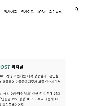
제
정치·사회
인사이트
JOB+
최신뉴스
씨저널
POST
' KDB생명 이번에는 매각 성공할까 : 본입찰
명 흥국생명 한국금융지주가 최종 인수제안서
 '용인 D램-청주 낸드' 신규 팹 건설에 54조
 '연평균 19% 성장' 메모리 수요 대응해 AI
장 핵심플레이어로