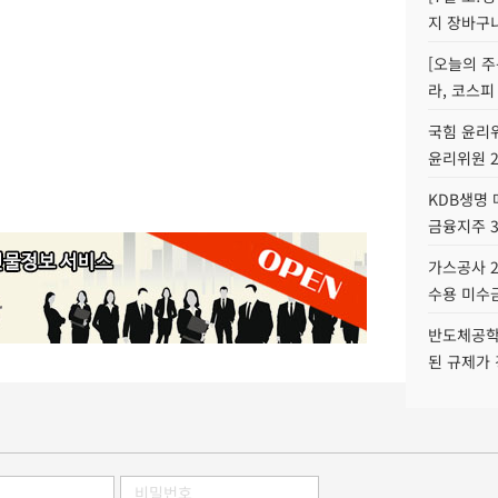
지 장바구
[오늘의 주
라, 코스피
국힘 윤리위
윤리위원 
KDB생명
금융지주 
가스공사 2
수용 미수금
반도체공학
된 규제가 