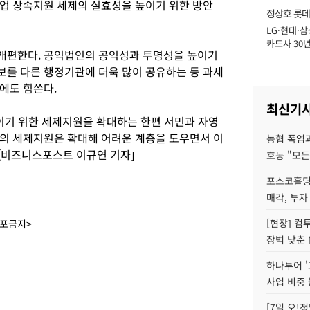
업 상속지원 세제의 실효성을 높이기 위한 방안
정상호 롯데
LG·현대·삼
장
카드사 30년
개편한다. 공익법인의 공익성과 투명성을 높이기
에 '초집중' 
를 다른 행정기관에 더욱 많이 공유하는 등 과세
에도 힘쓴다.
최신기
이기 위한 세제지원을 확대하는 한편 서민과 자영
의 세제지원은 확대해 어려운 계층을 도우면서 이
농협 폭염과
 [비즈니스포스트 이규연 기자]
호동 "모든
포스코홀딩
매각, 투자
[현장] 컴
배포금지>
장벽 낮춘 
하나투어 '
사업 비중 
[7일 오!