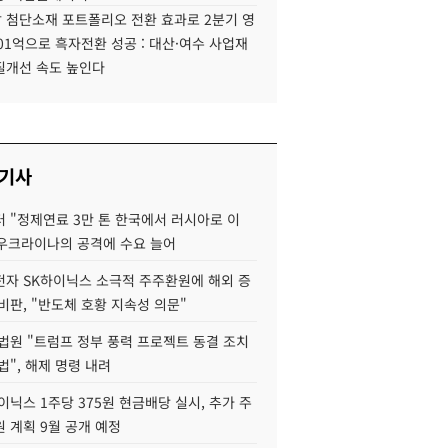
 첨단소재 포트폴리오 전환 효과로 2분기 영
01억으로 흑자전환 성공 : 대산·여수 사업재
질개선 속도 높인다
 기사
 "정제연료 3만 톤 한국에서 러시아로 이
 우크라이나의 공격에 수요 늘어
자 SK하이닉스 소극적 주주환원에 해외 증
비판, "반도체 호황 지속성 의문"
법원 "트럼프 정부 풍력 프로젝트 동결 조치
법", 해제 명령 내려
이닉스 1주당 375원 현금배당 실시, 추가 주
 계획 9월 공개 예정