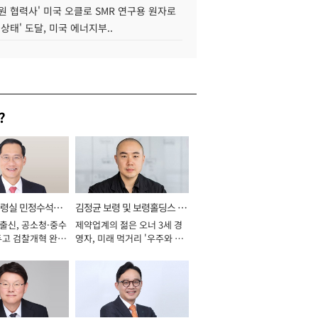
원 협력사' 미국 오클로 SMR 연구용 원자로
 상태' 도달, 미국 에너지부..
?
통령실 민정수석비
김정균 보령 및 보령홀딩스 대
 출신, 공소청·중수
제약업계의 젊은 오너 3세 경
표이사 사장
두고 검찰개혁 완수
영자, 미래 먹거리 '우주와 헬
년]
스케어' 공들여 [2026년]