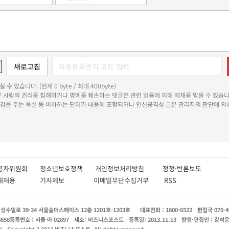
 수 있습니다. (현재 0 byte / 최대 400byte)
다른 사람의 권리를 침해하거나 명예를 훼손하는 댓글은 관련 법률에 의해 제재를 받을 수 있습니
쾌감을 주는 욕설 등 비하하는 단어가 내용에 포함되거나 인신공격성 글은 관리자의 판단에 의해
용자위원회
청소년보호정책
개인정보처리방침
정정·반론보도
인재채용
기사제보
이메일무단수집거부
RSS
수일로 39-34 서울숲더스페이스 12층 1201호-1203호
대표전화 : 1800-6522
편집국 070-4
8658
등록번호 : 서울 아 02897
제호: 비즈니스포스트
등록일: 2013.11.13
발행·편집인 : 강석
X
Copyright ? 2013 비즈니스포스트. All rights reserved.