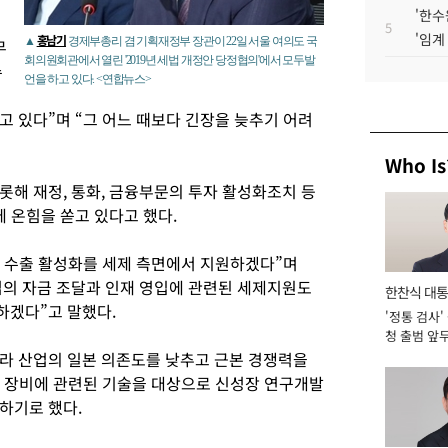
'한수
5
'임계
홍남기
▲
경제부총리 겸 기획재정부 장관이 22일 서울 여의도 국
무
회의원회관에서 열린 '2019년 세법 개정안 당정협의'에서 모두발
수
언을 하고 있다. <연합뉴스>
고 있다”며 “그 어느 때보다 긴장을 늦추기 어려
Who Is
롯해 재정, 통화, 금융부문의 투자 활성화조치 등
에 온힘을 쏟고 있다고 했다.
, 수출 활성화를 세제 측면에서 지원하겠다”며
의 자금 조달과 인재 영입에 관련된 세제지원도
한찬식 대
하겠다”고 말했다.
'정통 검사'
서관
청 출범 앞
맡아 [2026
라 산업의 일본 의존도를 낮추고 근본 경쟁력을
품, 장비에 관련된 기술을 대상으로 신성장 연구개발
하기로 했다.