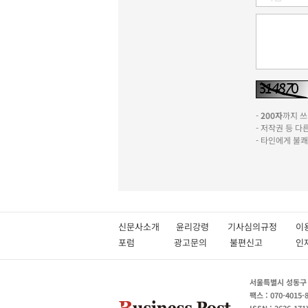
-
200자
까지 쓰실
- 저작권 등 
- 타인에게 불
신문사소개
윤리강령
기사심의규정
이
포럼
광고문의
불편신고
서울특별시 성동구 성
팩스 : 070-4015-
ISSN : 2636-171