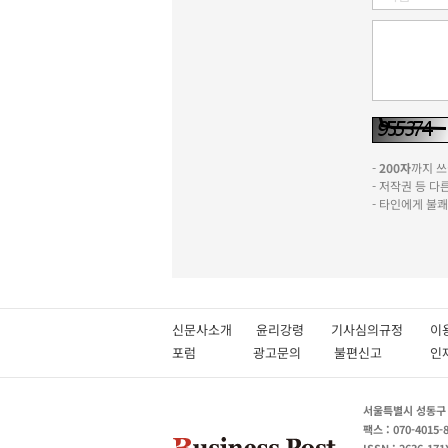
-
200자
까지 쓰실
- 저작권 등 
- 타인에게 불
신문사소개
윤리강령
기사심의규정
이
포럼
광고문의
불편신고
서울특별시 성동구 성
팩스 : 070-4015-
ISSN : 2636-171