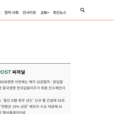
제
정치·사회
인사이트
JOB+
최신뉴스
씨저널
POST
' KDB생명 이번에는 매각 성공할까 : 본입찰
명 흥국생명 한국금융지주가 최종 인수제안서
 '용인 D램-청주 낸드' 신규 팹 건설에 54조
 '연평균 19% 성장' 메모리 수요 대응해 AI
장 핵심플레이어로