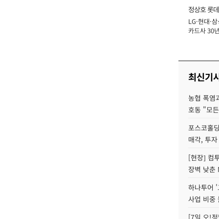
정상호 롯데
LG·현대·삼
장
카드사 30년
에 '초집중' 
최신기
농협 폭염과
호동 "모든
포스코홀딩
매각, 투자
[현장] 컴
장벽 낮춘 
하나투어 '
사업 비중 
[7일 오!