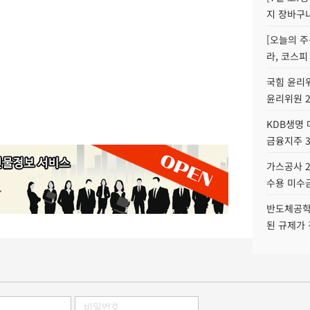
지 장바구
[오늘의 주
라, 코스피
국힘 윤리위
윤리위원 
KDB생명
금융지주 
가스공사 2
수용 미수금
반도체공학
된 규제가 