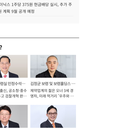
이닉스 1주당 375원 현금배당 실시, 추가 주
 계획 9월 공개 예정
?
통령실 민정수석비
김정균 보령 및 보령홀딩스 대
 출신, 공소청·중수
제약업계의 젊은 오너 3세 경
표이사 사장
두고 검찰개혁 완수
영자, 미래 먹거리 '우주와 헬
년]
스케어' 공들여 [2026년]