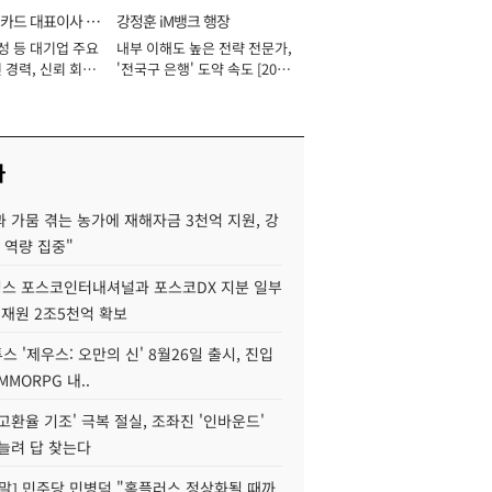
카드 대표이사 사
강정훈 iM뱅크 행장
성 등 대기업 주요
내부 이해도 높은 전략 전문가,
 경력, 신뢰 회복
'전국구 은행' 도약 속도 [2026
[2026년]
년]
사
 가뭄 겪는 농가에 재해자금 3천억 지원, 강
 역량 집중"
스 포스코인터내셔널과 포스코DX 지분 일부
 재원 2조5천억 확보
투스 '제우스: 오만의 신' 8월26일 출시, 진입
MMORPG 내..
고환율 기조' 극복 절실, 조좌진 '인바운드'
늘려 답 찾는다
정말] 민주당 민병덕 "홈플러스 정상화될 때까