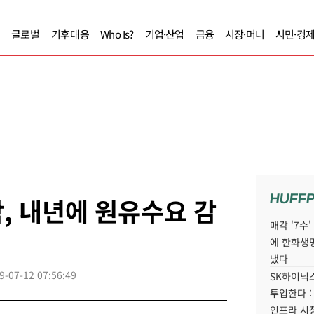
글로벌
기후대응
Who Is?
기업·산업
금융
시장·머니
시민·경
HUFF
, 내년에 원유수요 감
매각 '7수
에 한화생
냈다
9-07-12 07:56:49
SK하이닉스
투입한다 :
인프라 시