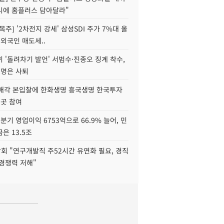
니에 홈플러스 담아달라"
목주] '2차전지 강세' 삼성SDI 주가 7%대 올
 외국인 매도세..
 '돌려차기 발언' 서범수·진종오 징계 착수,
2명은 사퇴
 매각 본입찰에 한화생명 흥국생명 한국투자
3곳 참여
분기 영업이익 6753억으로 66.9% 늘어, 민
은 13.5조
회 "연구개발직 주52시간 유연화 필요, 경직
경쟁력 저해"