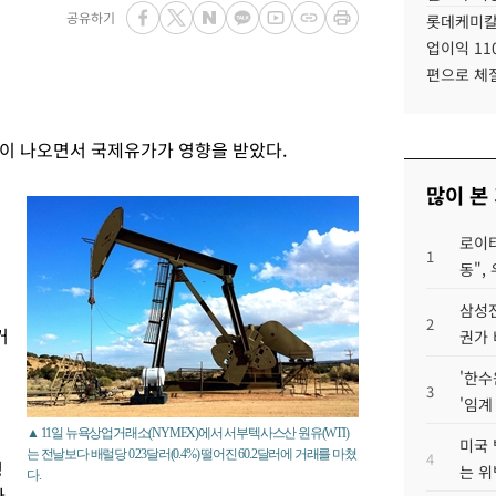
공유하기
롯데케미칼
업이익 11
편으로 체
이 나오면서 국제유가가 영향을 받았다.
많이 본
로이터
1
동",
삼성전
2
거
권가 
'한수
있
3
'임계
▲ 11일 뉴욕상업거래소(NYMEX)에서 서부텍사스산 원유(WTI)
미국 
는 전날보다 배럴당 0.23달러(0.4%) 떨어진 60.2달러에 거래를 마쳤
4
평
는 위
다.
.