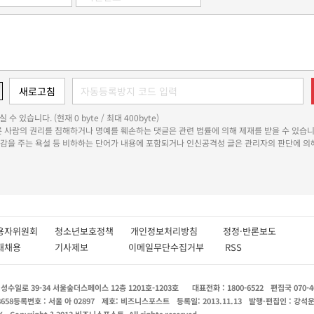
 수 있습니다. (현재 0 byte / 최대 400byte)
다른 사람의 권리를 침해하거나 명예를 훼손하는 댓글은 관련 법률에 의해 제재를 받을 수 있습니
쾌감을 주는 욕설 등 비하하는 단어가 내용에 포함되거나 인신공격성 글은 관리자의 판단에 의해
용자위원회
청소년보호정책
개인정보처리방침
정정·반론보도
인재채용
기사제보
이메일무단수집거부
RSS
수일로 39-34 서울숲더스페이스 12층 1201호-1203호
대표전화 : 1800-6522
편집국 070-4
8658
등록번호 : 서울 아 02897
제호: 비즈니스포스트
등록일: 2013.11.13
발행·편집인 : 강석
X
Copyright ? 2013 비즈니스포스트. All rights reserved.