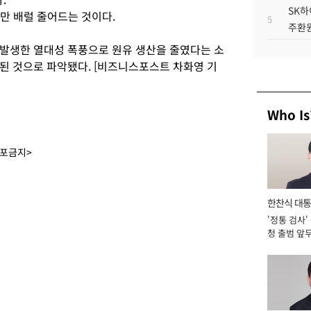
SK하
4만 배럴 줄어드는 것이다.
5
주환원
발생한 열대성 폭풍으로 원유 생산을 줄였다는 소
된 것으로 파악됐다. [비즈니스포스트 차화영 기
Who Is
배포금지>
한찬식 대
'정통 검사'
서관
청 출범 앞
맡아 [2026