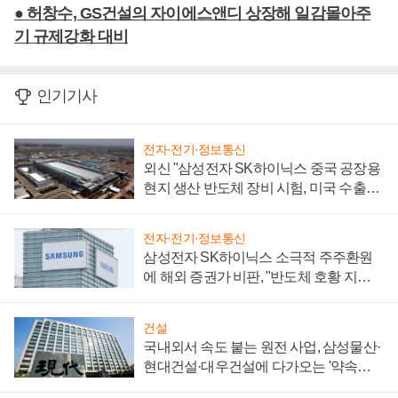
● 허창수, GS건설의 자이에스앤디 상장해 일감몰아주
기 규제강화 대비
인기기사
전자·전기·정보통신
외신 "삼성전자 SK하이닉스 중국 공장용
현지 생산 반도체 장비 시험, 미국 수출통
제 대비"
전자·전기·정보통신
삼성전자 SK하이닉스 소극적 주주환원
에 해외 증권가 비판, "반도체 호황 지속
성 의문"
건설
국내외서 속도 붙는 원전 사업, 삼성물산·
현대건설·대우건설에 다가오는 '약속의
시간'