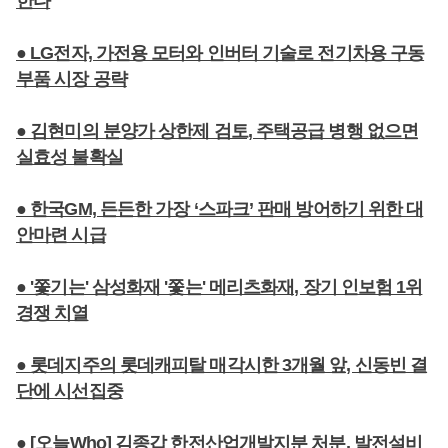
한다
● LG전자, 가전용 모터와 인버터 기술로 전기차용 구동
부품 시장 공략
● 김현미의 분양가 상한제 검토, 주택공급 병행 없으면
실효성 불확실
● 한국GM, 든든한 가장 ‘스파크’ 판매 방어하기 위한 대
안마련 시급
● '쫓기는' 삼성화재 '쫓는' 메리츠화재, 장기 인보험 1위
경쟁 치열
● 롯데지주의 롯데캐피탈 매각시한 3개월 앞, 신동빈 결
단에 시선집중
● [오늘Who] 김종갑 한전산업개발지분 처분, 발전설비