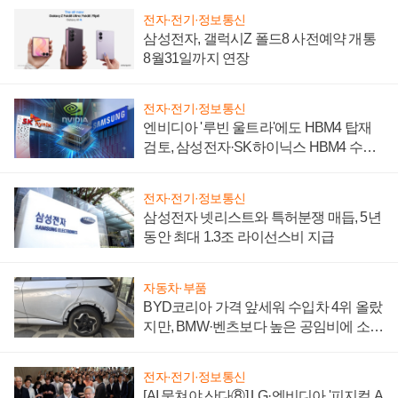
전자·전기·정보통신
삼성전자, 갤럭시Z 폴드8 사전예약 개통
8월31일까지 연장
전자·전기·정보통신
엔비디아 '루빈 울트라'에도 HBM4 탑재
검토, 삼성전자·SK하이닉스 HBM4 수율
에 주도권 갈린다
전자·전기·정보통신
삼성전자 넷리스트와 특허분쟁 매듭, 5년
동안 최대 1.3조 라이선스비 지급
자동차·부품
BYD코리아 가격 앞세워 수입차 4위 올랐
지만, BMW·벤츠보다 높은 공임비에 소비
자 불만 폭발
전자·전기·정보통신
[AI 뭉쳐야 산다⑧] LG·엔비디아 '피지컬 A