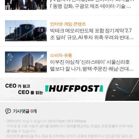
I' 동맹 강화, 구광모 제조·데이터·기술 결
집해 종합 로보틱스 기업으로
인터넷·게임·콘텐츠
빅테크 메모리반도체 포함 장기계약 '2.7
조 달러' 규모, AI 투자 위축 우려와 반대
신호
소비자·유통
이부진 야심작 '신라스테이' 서울신라호
텔보다 잘 나가, 평택·주문진·해남·건대로
성장판 더 넓힌다
기사댓글
0
개
200자까지 쓰실 수 있습니다. (현재 0 byte / 최대 400byte)
저작권 등 다른 사람의 권리를 침해하거나 명예를 훼손하는 댓글은 관련 법률에 의해 제재
를 받을 수 있습니다.
타인에게 불쾌감을 주는 욕설 등 비하하는 단어가 내용에 포함되거나 인신공격성 글은 관