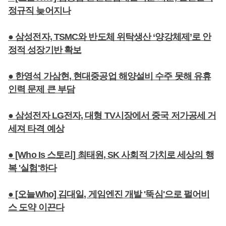
정규직 늦어지나
● 삼성전자, TSMC와 반도체 위탁생산 ‘양강체제’로 안
정적 성장기반 확보
● 한영석 가삼현, 현대중공업 해양설비 수주 못해 유휴
인력 문제 큰 부담
● 삼성전자 LG전자, 대형 TV시장에서 중국 저가공세 거
세져 타격 예상
● [Who Is 스토리] 최태원, SK 사회적 가치로 세상의 행
복 '실험'하다
● [오늘Who] 김대일, 게임엔진 개발 '뚝심'으로 펄어비
스 도약 이끈다