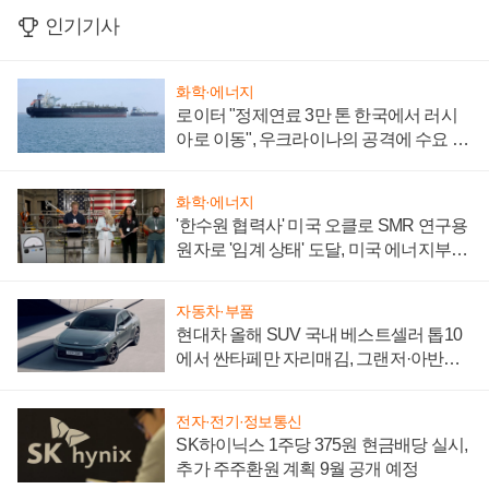
인기기사
화학·에너지
로이터 "정제연료 3만 톤 한국에서 러시
아로 이동", 우크라이나의 공격에 수요 늘
어
화학·에너지
'한수원 협력사' 미국 오클로 SMR 연구용
원자로 '임계 상태' 도달, 미국 에너지부
"중요한 이정표"
자동차·부품
현대차 올해 SUV 국내 베스트셀러 톱10
에서 싼타페만 자리매김, 그랜저·아반떼
'세단 쌍끌이'로 내수 방어
전자·전기·정보통신
SK하이닉스 1주당 375원 현금배당 실시,
추가 주주환원 계획 9월 공개 예정