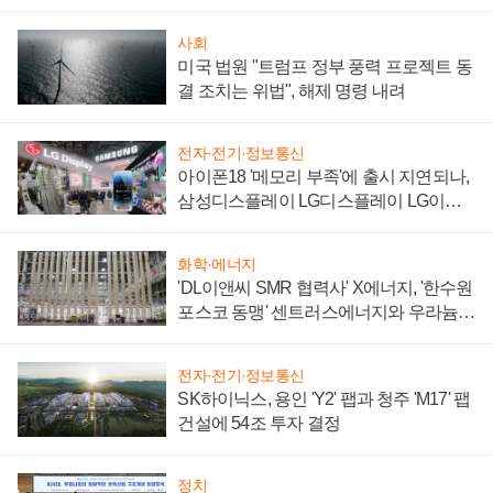
사회
미국 법원 "트럼프 정부 풍력 프로젝트 동
결 조치는 위법", 해제 명령 내려
전자·전기·정보통신
아이폰18 '메모리 부족'에 출시 지연되나,
삼성디스플레이 LG디스플레이 LG이노
텍 '탈애플' 수익 다각화 속도
화학·에너지
'DL이앤씨 SMR 협력사' X에너지, '한수원
포스코 동맹' 센트러스에너지와 우라늄
계약 체결
전자·전기·정보통신
SK하이닉스, 용인 'Y2' 팹과 청주 'M17' 팹
건설에 54조 투자 결정
정치