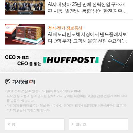
AI시대 맞아 25년 만에 전력산업 구조개
편 시동, '발전5사 통합' 넘어 '한전 지주사'
재편론도
전자·전기·정보통신
AI 메모리반도체 시장에서 낸드플래시보
다 D램 부각, 고객사 물량 선점 수요의 '우
선순위'
기사댓글
0
개
200자까지 쓰실 수 있습니다. (현재 0 byte / 최대 400byte)
저작권 등 다른 사람의 권리를 침해하거나 명예를 훼손하는 댓글은 관련 법률에 의해 제재
를 받을 수 있습니다.
타인에게 불쾌감을 주는 욕설 등 비하하는 단어가 내용에 포함되거나 인신공격성 글은 관
리자의 판단에 의해 삭제 합니다.