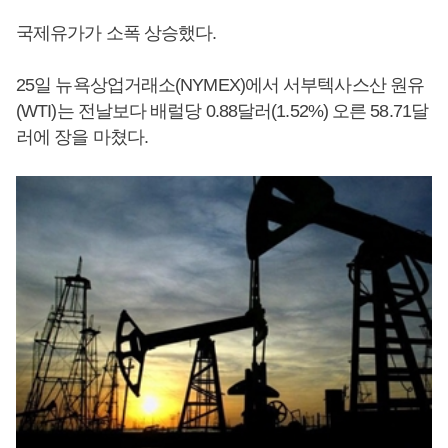
국제유가가 소폭 상승했다.
25일 뉴욕상업거래소(NYMEX)에서 서부텍사스산 원유
(WTI)는 전날보다 배럴당 0.88달러(1.52%) 오른 58.71달
러에 장을 마쳤다.