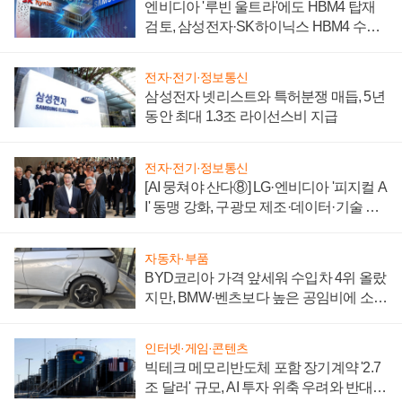
엔비디아 '루빈 울트라'에도 HBM4 탑재
검토, 삼성전자·SK하이닉스 HBM4 수율
에 주도권 갈린다
전자·전기·정보통신
삼성전자 넷리스트와 특허분쟁 매듭, 5년
동안 최대 1.3조 라이선스비 지급
전자·전기·정보통신
[AI 뭉쳐야 산다⑧] LG·엔비디아 '피지컬 A
I' 동맹 강화, 구광모 제조·데이터·기술 결
집해 종합 로보틱스 기업으로
자동차·부품
BYD코리아 가격 앞세워 수입차 4위 올랐
지만, BMW·벤츠보다 높은 공임비에 소비
자 불만 폭발
인터넷·게임·콘텐츠
빅테크 메모리반도체 포함 장기계약 '2.7
조 달러' 규모, AI 투자 위축 우려와 반대