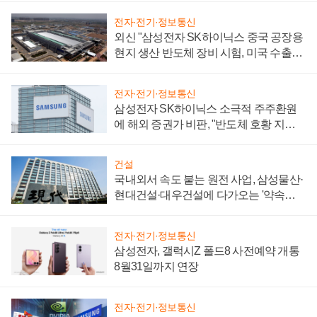
전자·전기·정보통신
외신 "삼성전자 SK하이닉스 중국 공장용
현지 생산 반도체 장비 시험, 미국 수출통
제 대비"
전자·전기·정보통신
삼성전자 SK하이닉스 소극적 주주환원
에 해외 증권가 비판, "반도체 호황 지속
성 의문"
건설
국내외서 속도 붙는 원전 사업, 삼성물산·
현대건설·대우건설에 다가오는 '약속의
시간'
전자·전기·정보통신
삼성전자, 갤럭시Z 폴드8 사전예약 개통
8월31일까지 연장
전자·전기·정보통신