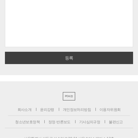
PC버전
회사소개
윤리강령
개인정보처리방침
이용자위원회
청소년보호정책
정정·반론보도
기사심의규정
불편신고