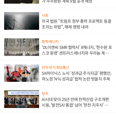
가 주주환원 계획 9월 공개 예정
사회
미국 법원 "트럼프 정부 풍력 프로젝트 동결
조치는 위법", 해제 명령 내려
화학·에너지
'DL이앤씨 SMR 협력사' X에너지, '한수원 포
스코 동맹' 센트러스에너지와 우라늄 계약
체결
전자·전기·정보통신
SK하이닉스 노사 '성과급 주식지급' 평행선,
곽노정 'N% 성과급' 법적 논란 벗을지 주목
정치
AI시대 맞아 25년 만에 전력산업 구조개편
시동, '발전5사 통합' 넘어 '한전 지주사' 재편
론도