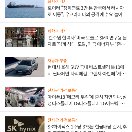
화학·에너지
로이터 "정제연료 3만 톤 한국에서 러시아
로 이동", 우크라이나의 공격에 수요 늘어
화학·에너지
'한수원 협력사' 미국 오클로 SMR 연구용 원
자로 '임계 상태' 도달, 미국 에너지부 "중요
한 이정표"
자동차·부품
현대차 올해 SUV 국내 베스트셀러 톱10에
서 싼타페만 자리매김, 그랜저·아반떼 '세단
쌍끌이'로 내수 방어
전자·전기·정보통신
아이폰18 '메모리 부족'에 출시 지연되나, 삼
성디스플레이 LG디스플레이 LG이노텍 '탈
애플' 수익 다각화 속도
전자·전기·정보통신
SK하이닉스 1주당 375원 현금배당 실시, 추