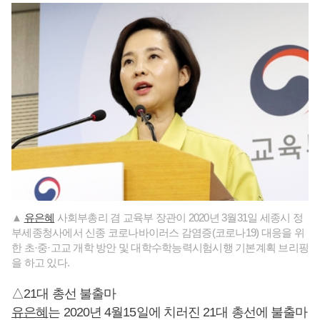
▲
유은혜
사회부총리 겸 교육부 장관이 2020년 3월31일 세종시 정
부세종청사에서 신종 코로나바이러스 감염증(코로나19) 대응을 위
한 초·중·고교 개학 방안 및 대학수학능력시험시행 기본계획 브리핑
을 하고 있다.
△21대 총선 불출마
유은혜
는 2020년 4월15일에 치러진 21대 총선에 불출마