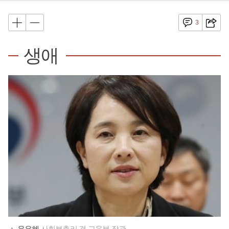
3
생애
▲
유은혜
사회부총리 겸 교육부 장관.