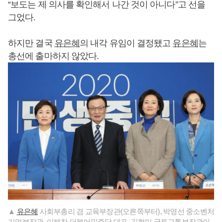
“보도는 제 의사를 확인해서 나간 것이 아니다”고 선을
그었다.
하지만 결국
유은혜
의 내각 유임이 결정됐고
유은혜
는
총선에 출마하지 않았다.
▲
유은혜
사회부총리 겸 교육부장관(오른쪽부터), 박영선 중소벤처
기업부장관, 이해찬 더불어민주당 대표, 김현미 국토교통부장관이