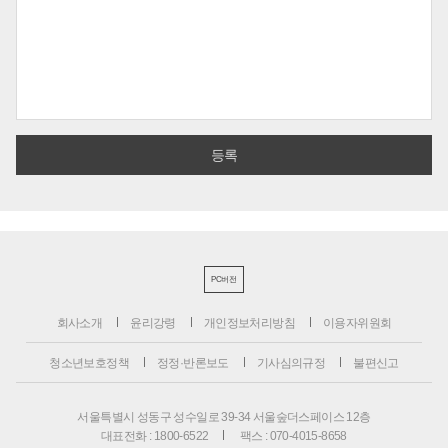
PC버전
회사소개
윤리강령
개인정보처리방침
이용자위원회
청소년보호정책
정정·반론보도
기사심의규정
불편신고
서울특별시 성동구 성수일로 39-34 서울숲더스페이스 12층
대표전화 : 1800-6522
팩스 : 070-4015-8658