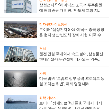
삼성전자 SK하이닉스 소극적 주주환원
에 해외 증권가 비판, "반도체 호황 지속
성 의문"
전자·전기·정보통신
로이터 "삼성전자 SK하이닉스 중국 공장
용 현지 생산 반도체 장비 시험, 미국 수출
통제 대비"
건설
원전 건설 국내외서 속도 붙어, 삼성물산·
현대건설·대우건설에 다가오는 '약속의
시간'
사회
미국 법원 "트럼프 정부 풍력 프로젝트 동
결 조치는 위법", 해제 명령 내려
화학·에너지
로이터 "정제연료 3만 톤 한국에서 러시
아로 이동", 우크라이나의 공격에 수요 늘