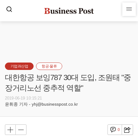
기업과산업
항공·물류
대한항공 보잉787 30대 도입, 조원태 "중
장거리노선 중추적 역할"
2019-06-19 10:15:21
윤휘종 기자 - yhj@businesspost.co.kr
0