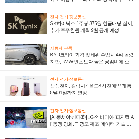
어
전자·전기·정보통신
SK하이닉스 1주당 375원 현금배당 실시,
추가 주주환원 계획 9월 공개 예정
자동차·부품
BYD코리아 가격 앞세워 수입차 4위 올랐
지만, BMW·벤츠보다 높은 공임비에 소비
자 불만 폭발
전자·전기·정보통신
삼성전자, 갤럭시Z 폴드8 사전예약 개통
8월31일까지 연장
전자·전기·정보통신
[AI 뭉쳐야 산다⑧] LG·엔비디아 '피지컬 A
I' 동맹 강화, 구광모 제조·데이터·기술 결
집해 종합 로보틱스 기업으로