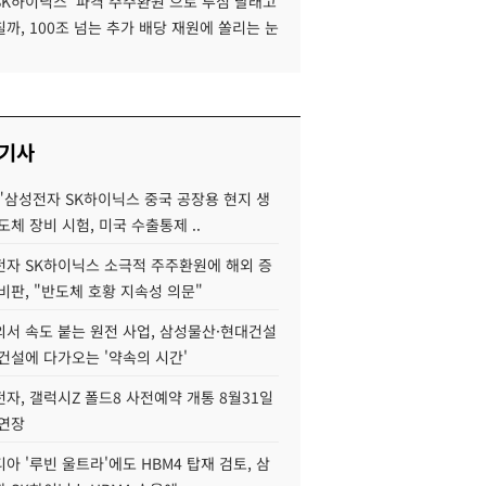
SK하이닉스 '파격 주주환원'으로 투심 달래고
까, 100조 넘는 추가 배당 재원에 쏠리는 눈
 기사
"삼성전자 SK하이닉스 중국 공장용 현지 생
도체 장비 시험, 미국 수출통제 ..
자 SK하이닉스 소극적 주주환원에 해외 증
비판, "반도체 호황 지속성 의문"
서 속도 붙는 원전 사업, 삼성물산·현대건설
건설에 다가오는 '약속의 시간'
자, 갤럭시Z 폴드8 사전예약 개통 8월31일
 연장
아 '루빈 울트라'에도 HBM4 탑재 검토, 삼