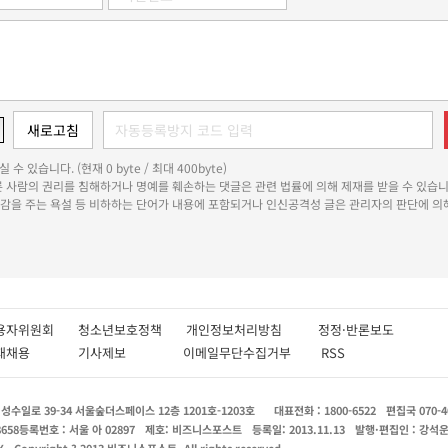
 수 있습니다. (현재 0 byte / 최대 400byte)
다른 사람의 권리를 침해하거나 명예를 훼손하는 댓글은 관련 법률에 의해 제재를 받을 수 있습니
쾌감을 주는 욕설 등 비하하는 단어가 내용에 포함되거나 인신공격성 글은 관리자의 판단에 의해
용자위원회
청소년보호정책
개인정보처리방침
정정·반론보도
인재채용
기사제보
이메일무단수집거부
RSS
수일로 39-34 서울숲더스페이스 12층 1201호-1203호
대표전화 : 1800-6522
편집국 070-4
8658
등록번호 : 서울 아 02897
제호: 비즈니스포스트
등록일: 2013.11.13
발행·편집인 : 강석
X
Copyright ? 2013 비즈니스포스트. All rights reserved.