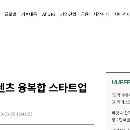
글로벌
기후대응
Who Is?
기업·산업
금융
시장·머니
시민·경
HUFF
텐츠 융복합 스타트업
'드라마에서
고 커머스
바닷속 산
9-06-05 13:42:23
황 : 한국