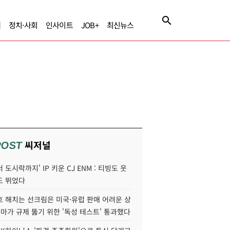
제
정치·사회
인사이트
JOB+
최신뉴스
씨저널
POST
 도시락까지' IP 키운 CJ ENM : 티빙도 웃
도 뛰었다
호 해치는 선크림은 미국·유럽 판매 어려운 상
콜마가 규제 뚫기 위한 '독성 테스트' 통과했다