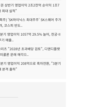
권 상반기 영업이익 2조2천억 순이익 1조7
대 최대 실적"
목주] 'SK하이닉스 최대주주' SK스퀘어 주가
려, 코스피 반도..
2분기 영업이익 1057억 29.5% 늘어, 천궁-II
기 매출..
화리츠 "2028년 초과배당 검토", 디앤디플랫
미콜론 문래 매각으..
분기 영업이익 208억으로 흑자전환, "3분기
재 본격 출하"