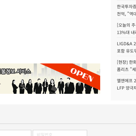
한국투자증
천억, "역
[오늘의 주
13%대 내
LIGD&A 
포함 유도무
[현장] 한
폼리츠 "세
엘앤에프 2
LFP 양극