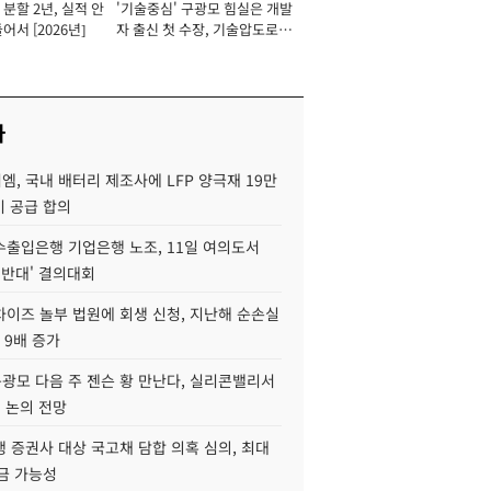
분할 2년, 실적 안
'기술중심' 구광모 힘실은 개발
이사 사장
어서 [2026년]
자 출신 첫 수장, 기술압도로
경쟁력 확보 사활 [2026년]
사
, 국내 배터리 제조사에 LFP 양극재 19만
기 공급 합의
수출입은행 기업은행 노조, 11일 여의도서
 반대' 결의대회
차이즈 놀부 법원에 회생 신청, 지난해 순손실
 9배 증가
구광모 다음 주 젠슨 황 만난다, 실리콘밸리서
' 논의 전망
 증권사 대상 국고채 담합 의혹 심의, 최대
금 가능성