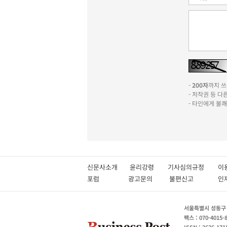
-
200자
까지 쓰실
- 저작권 등 
- 타인에게 불
신문사소개
윤리강령
기사심의규정
이
포럼
광고문의
불편신고
서울특별시 성동구 성
팩스 : 070-4015-
ISSN : 2636-171