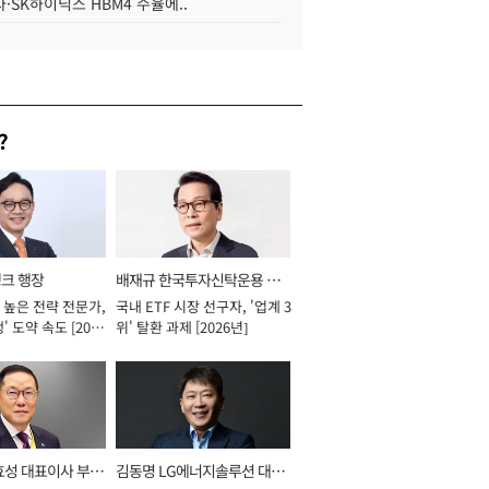
·SK하이닉스 HBM4 수율에..
?
뱅크 행장
배재규 한국투자신탁운용 대
 높은 전략 전문가,
국내 ETF 시장 선구자, '업계 3
표이사 사장
' 도약 속도 [2026
위' 탈환 과제 [2026년]
효성 대표이사 부회
김동명 LG에너지솔루션 대표