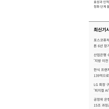
효성과 인적 
장
정화 단계 들
최신기
포스코퓨처엠
톤 6년 장
산업은행 
'지방 이전
한식 프랜
139억으로
LG 회장 
'피지컬 AI
공정위 은행
15조 과징