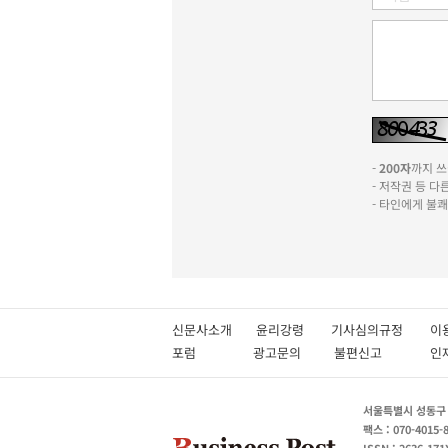
-
200자
까지 쓰실
- 저작권 등 
- 타인에게 불
신문사소개
윤리강령
기사심의규정
이
포럼
광고문의
불편신고
서울특별시 성동구 성
팩스 : 070-4015-
ISSN : 2636-171