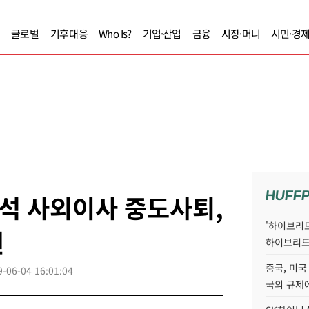
글로벌
기후대응
Who Is?
기업·산업
금융
시장·머니
시민·경
HUFF
석 사외이사 중도사퇴,
'하이브리드
원
하이브리드
중국, 미국
9-06-04 16:01:04
국의 규제에