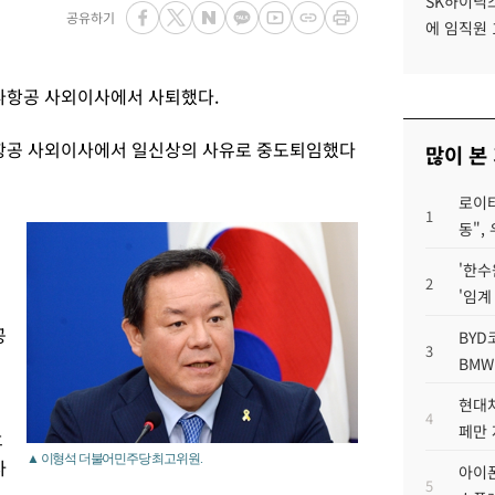
SK하이닉스
공유하기
에 임직원 
나항공 사외이사에서 사퇴했다.
항공 사외이사에서 일신상의 사유로 중도퇴임했다
많이 본
로이터
1
동",
'한수
2
'임계
공
BYD
3
BMW
현대차
4
페만 
후
▲ 이형석 더불어민주당 최고위원.
사
아이폰
5