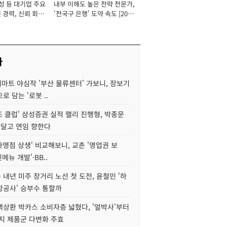
성 등 대기업 주요
내부 이해도 높은 전략 전문가,
 경력, 신뢰 회복
'전국구 은행' 도약 속도 [2026
[2026년]
년]
사
데마트 야심작 '부산 물류센터' 가보니, 장보기
로 담는 '로봇 ..
조 클럽' 삼성증권 실적 랠리 진행형, 박종문
 달고 연임 향한다
가맹점 상생' 비교해보니, 교촌 '영업권 보
신메뉴 개발'·BB..
내년 미주 장거리 노선 첫 도전, 윤철민 '하
항공사' 승부수 통할까
백상환 박카스 소비자층 넓혔다, '얼박사'부터
지 제품군 다변화 주효