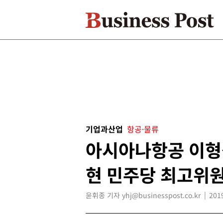
기업과산업
항공·물류
아시아나항공 이형
현 민주당 최고위
윤휘종 기자 yhj@businesspost.co.kr
201