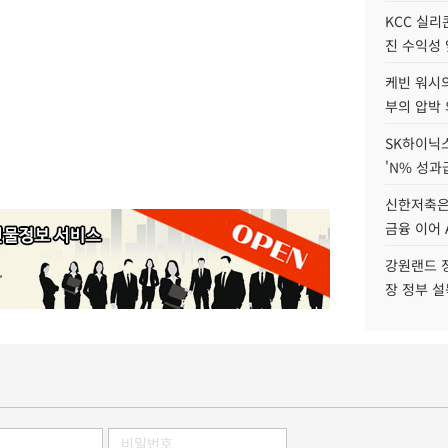
KCC 실리
진 수익성 
케빈 워시의
부의 압박
SK하이닉스
'N% 성과
신한저축은
금융 이어 
강원랜드 정
장 정부 