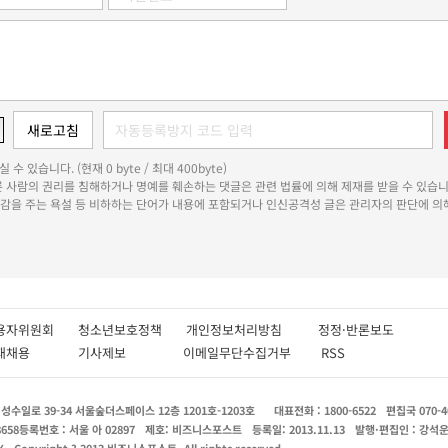
 수 있습니다. (현재 0 byte / 최대 400byte)
다른 사람의 권리를 침해하거나 명예를 훼손하는 댓글은 관련 법률에 의해 제재를 받을 수 있습니
쾌감을 주는 욕설 등 비하하는 단어가 내용에 포함되거나 인신공격성 글은 관리자의 판단에 의해
용자위원회
청소년보호정책
개인정보처리방침
정정·반론보도
인재채용
기사제보
이메일무단수집거부
RSS
수일로 39-34 서울숲더스페이스 12층 1201호-1203호
대표전화 : 1800-6522
편집국 070-4
8658
등록번호 : 서울 아 02897
제호: 비즈니스포스트
등록일: 2013.11.13
발행·편집인 : 강석
X
Copyright ? 2013 비즈니스포스트. All rights reserved.