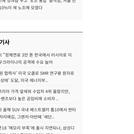
에 성과급 두고 '노조 통합' 움직임, 사흘 만
10%이 새 노조에 모였다
 기사
 "정제연료 3만 톤 한국에서 러시아로 이
 우크라이나의 공격에 수요 늘어
원 협력사' 미국 오클로 SMR 연구용 원자로
 상태' 도달, 미국 에너지부..
코리아 가격 앞세워 수입차 4위 올랐지만,
·벤츠보다 높은 공임비에 소비자 ..
 올해 SUV 국내 베스트셀러 톱10에서 싼타
자리매김, 그랜저·아반떼 '세단..
18 '메모리 부족'에 출시 지연되나, 삼성디