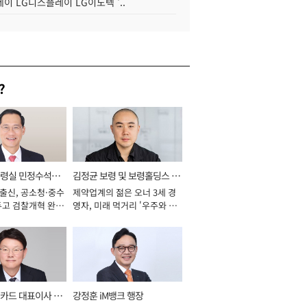
이 LG디스플레이 LG이노텍 '..
?
통령실 민정수석비
김정균 보령 및 보령홀딩스 대
 출신, 공소청·중수
제약업계의 젊은 오너 3세 경
표이사 사장
두고 검찰개혁 완수
영자, 미래 먹거리 '우주와 헬
년]
스케어' 공들여 [2026년]
카드 대표이사 사
강정훈 iM뱅크 행장