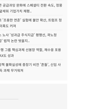
콘 공급과잉 완화에 스페셜티 전환 속도, 정몽
앞세워 기업가치 재평..
 '조용한 연준' 실험에 불안 확산, 트럼프 정
 의혹도 커져
 노사 '성과급 주식지급' 평행선, 곽노정
급' 법적 논란 벗을지..
행 그룹 핵심과제 선봉장 역할, 채수웅 포용
AX도 성과
책 불확실성에 중장기 비전 '흔들', 신임 사
설득 과제 무거워져