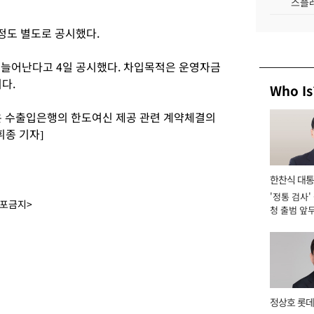
스플레
정도 별도로 공시했다.
 늘어난다고 4일 공시했다. 차입목적은 운영자금
이다.
Who Is
은 수출입은행의 한도여신 제공 관련 계약체결의
휘종 기자]
한찬식 대
'정통 검사'
서관
배포금지>
청 출범 앞
맡아 [2026
정상호 롯데