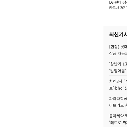
LG·현대·삼
장
카드사 30년
에 '초집중' 
최신기
[현장] 롯
상품 자동으
'상반기 1
'발행어음'
치킨3사 '
호'·bhc '
파라타항공 
이브리드 
동아제약 
'레트로'까