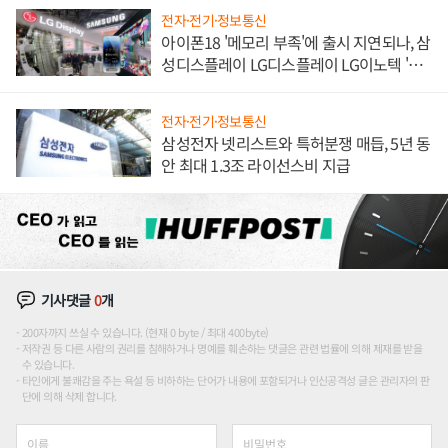
전자·전기·정보통신
아이폰18 '메모리 부족'에 출시 지연되나, 삼
성디스플레이 LG디스플레이 LG이노텍 '탈
애플' 수익 다각화 속도
전자·전기·정보통신
삼성전자 넷리스트와 특허분쟁 매듭, 5년 동
안 최대 1.3조 라이선스비 지급
기사댓글
0
개
200자까지 쓰실 수 있습니다. (현재 0 byte / 최대 400byte)
저작권 등 다른 사람의 권리를 침해하거나 명예를 훼손하는 댓글은 관련 법률에 의해 제재를 받을
수 있습니다.
타인에게 불쾌감을 주는 욕설 등 비하하는 단어가 내용에 포함되거나 인신공격성 글은 관리자의 판
단에 의해 삭제 합니다.