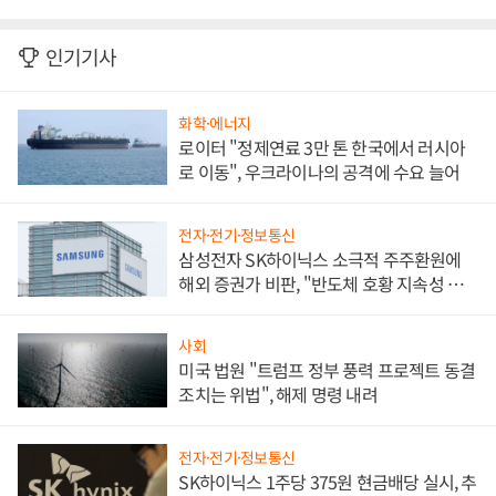
인기기사
화학·에너지
로이터 "정제연료 3만 톤 한국에서 러시아
로 이동", 우크라이나의 공격에 수요 늘어
전자·전기·정보통신
삼성전자 SK하이닉스 소극적 주주환원에
해외 증권가 비판, "반도체 호황 지속성 의
문"
사회
미국 법원 "트럼프 정부 풍력 프로젝트 동결
조치는 위법", 해제 명령 내려
전자·전기·정보통신
SK하이닉스 1주당 375원 현금배당 실시, 추