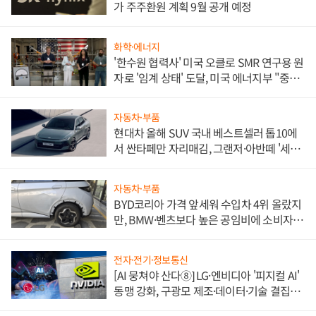
가 주주환원 계획 9월 공개 예정
화학·에너지
'한수원 협력사' 미국 오클로 SMR 연구용 원
자로 '임계 상태' 도달, 미국 에너지부 "중요
한 이정표"
자동차·부품
현대차 올해 SUV 국내 베스트셀러 톱10에
서 싼타페만 자리매김, 그랜저·아반떼 '세단
쌍끌이'로 내수 방어
자동차·부품
BYD코리아 가격 앞세워 수입차 4위 올랐지
만, BMW·벤츠보다 높은 공임비에 소비자
불만 폭발
전자·전기·정보통신
[AI 뭉쳐야 산다⑧] LG·엔비디아 '피지컬 AI'
동맹 강화, 구광모 제조·데이터·기술 결집
해 종합 로보틱스 기업으로