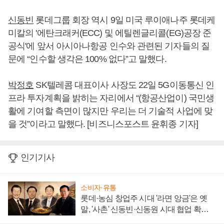
신동빈
롯데그룹 회장 역시 9일 미국 루이애나주 롯데케
미칼의 '에탄크래커(ECC) 및 에틸렌글리콜(EG)공장 준
공식'에 앞서 아시아나항공 인수와 관련된 기자들의 질
문에 “인수할 생각은 100% 없다”고 말했다.
박정호
SK텔레콤 대표이사 사장도 22일 5G이동통신 인
프라 투자계획을 밝히는 자리에서 “(항공산업이) 국민생
활에 기여할 측면이 많지만 우리는 더 기술적 사업에 맞
을 것”이라고 말했다. [비즈니스포스트 윤휘종 기자]
인기기사
소비자·유통
롯데·농심 창업주 시대 '라면 앙금'은 옛
말, '사촌' 신동빈·신동원 시대 협업 확대
일로