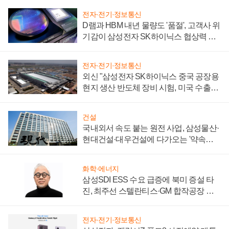
전자·전기·정보통신
D램과 HBM 내년 물량도 '품절', 고객사 위
기감이 삼성전자 SK하이닉스 협상력 더
키워
전자·전기·정보통신
외신 "삼성전자 SK하이닉스 중국 공장용
현지 생산 반도체 장비 시험, 미국 수출통
제 대비"
건설
국내외서 속도 붙는 원전 사업, 삼성물산·
현대건설·대우건설에 다가오는 '약속의
시간'
화학·에너지
삼성SDI ESS 수요 급증에 북미 증설 타
진, 최주선 스텔란티스·GM 합작공장 건
설 재추진하나
전자·전기·정보통신