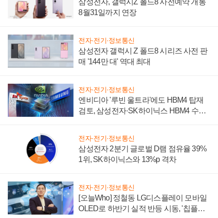
삼성전자, 갤럭시Z 폴드8 사전예약 개통
8월31일까지 연장
전자·전기·정보통신
삼성전자 갤럭시 Z 폴드8 시리즈 사전 판
매 '144만 대' 역대 최대
전자·전기·정보통신
엔비디아 '루빈 울트라'에도 HBM4 탑재
검토, 삼성전자·SK하이닉스 HBM4 수율
에 주도권 갈린다
전자·전기·정보통신
삼성전자 2분기 글로벌 D램 점유율 39%
1위, SK하이닉스와 13%p 격차
전자·전기·정보통신
[오늘Who] 정철동 LG디스플레이 모바일
OLED로 하반기 실적 반등 시동, '칩플레