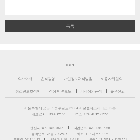
PC버전
회사소개
윤리강령
개인정보처리방침
이용자위원회
청소년보호정책
정정·반론보도
기사심의규정
불편신고
서울특별시 성동구 성수일로 39-34 서울숲더스페이스 12층
대표전화 : 1800-6522
팩스 : 070-4015-8658
편집국 : 070-4010-8512
사업본부 : 070-4010-7078
등록번호 : 서울 아 02897
제호 : 비즈니스포스트
등록일: 2013.11.13
발행·편집인 : 강석운
발행일자: 2013년 12월 2일