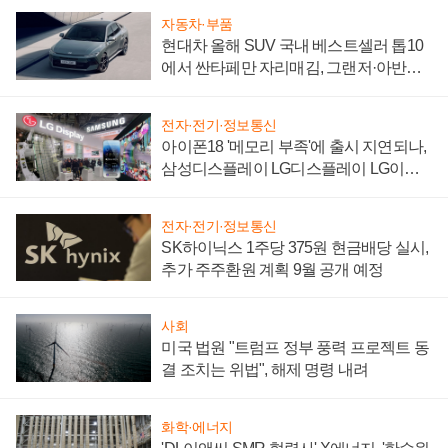
자동차·부품
현대차 올해 SUV 국내 베스트셀러 톱10
에서 싼타페만 자리매김, 그랜저·아반떼
'세단 쌍끌이'로 내수 방어
전자·전기·정보통신
아이폰18 '메모리 부족'에 출시 지연되나,
삼성디스플레이 LG디스플레이 LG이노
텍 '탈애플' 수익 다각화 속도
전자·전기·정보통신
SK하이닉스 1주당 375원 현금배당 실시,
추가 주주환원 계획 9월 공개 예정
사회
미국 법원 "트럼프 정부 풍력 프로젝트 동
결 조치는 위법", 해제 명령 내려
화학·에너지