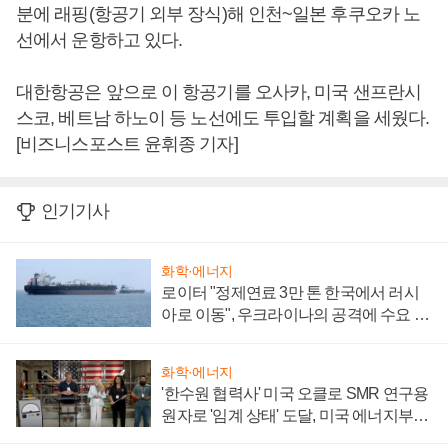
분에 래핑(항공기 외부 장식)해 인천~일본 후쿠오카 노
선에서 운항하고 있다.
대한항공은 앞으로 이 항공기를 오사카, 미국 샌프란시
스코, 베트남 하노이 등 노선에도 투입할 계획을 세웠다.
[비즈니스포스트 윤휘종 기자]
인기기사
화학·에너지
로이터 "정제연료 3만 톤 한국에서 러시
아로 이동", 우크라이나의 공격에 수요 늘
어
화학·에너지
'한수원 협력사' 미국 오클로 SMR 연구용
원자로 '임계 상태' 도달, 미국 에너지부
"중요한 이정표"