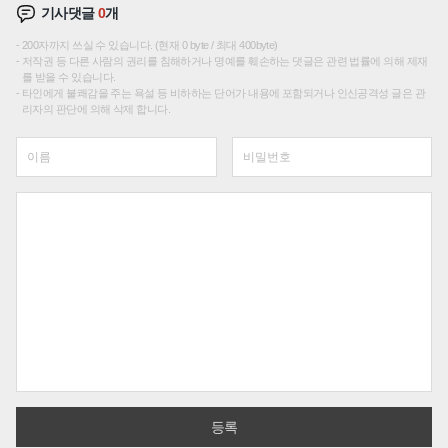
기사댓글
0
개
200자까지 쓰실 수 있습니다. (현재 0 byte / 최대 400byte)
저작권 등 다른 사람의 권리를 침해하거나 명예를 훼손하는 댓글은 관련 법률에 의해 제재
를 받을 수 있습니다.
타인에게 불쾌감을 주는 욕설 등 비하하는 단어가 내용에 포함되거나 인신공격성 글은 관
리자의 판단에 의해 삭제 합니다.