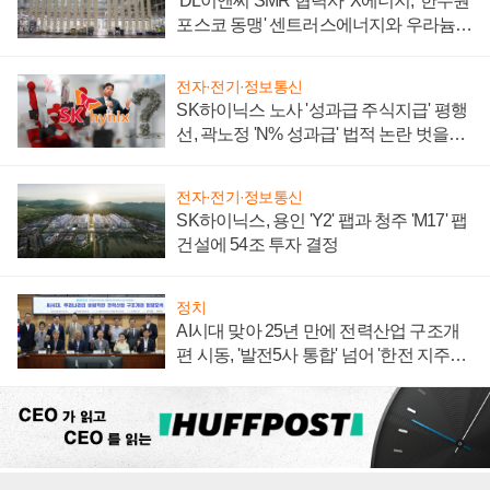
'DL이앤씨 SMR 협력사' X에너지, '한수원
포스코 동맹' 센트러스에너지와 우라늄
계약 체결
전자·전기·정보통신
SK하이닉스 노사 '성과급 주식지급' 평행
선, 곽노정 'N% 성과급' 법적 논란 벗을지
주목
전자·전기·정보통신
SK하이닉스, 용인 'Y2' 팹과 청주 'M17' 팹
건설에 54조 투자 결정
정치
AI시대 맞아 25년 만에 전력산업 구조개
편 시동, '발전5사 통합' 넘어 '한전 지주사'
재편론도