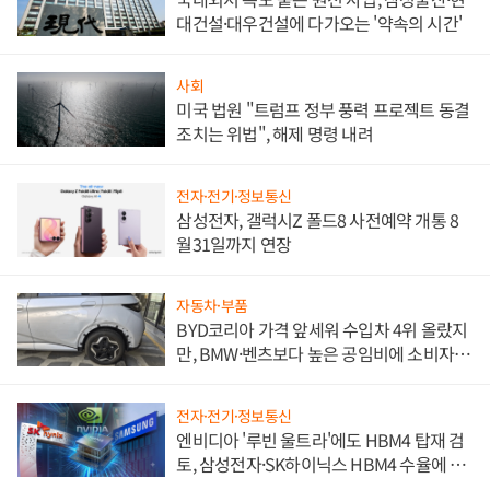
대건설·대우건설에 다가오는 '약속의 시간'
사회
미국 법원 "트럼프 정부 풍력 프로젝트 동결
조치는 위법", 해제 명령 내려
전자·전기·정보통신
삼성전자, 갤럭시Z 폴드8 사전예약 개통 8
월31일까지 연장
자동차·부품
BYD코리아 가격 앞세워 수입차 4위 올랐지
만, BMW·벤츠보다 높은 공임비에 소비자
불만 폭발
전자·전기·정보통신
엔비디아 '루빈 울트라'에도 HBM4 탑재 검
토, 삼성전자·SK하이닉스 HBM4 수율에 주
도권 갈린다