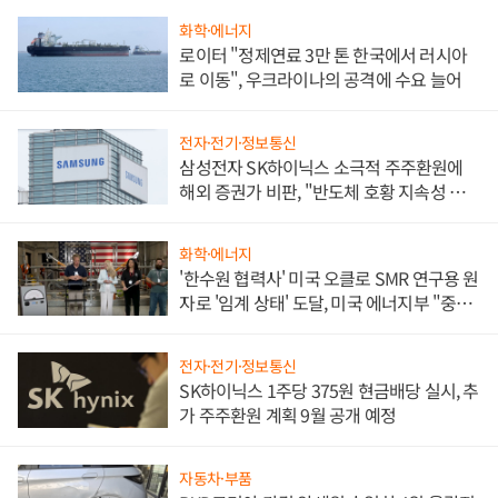
화학·에너지
로이터 "정제연료 3만 톤 한국에서 러시아
로 이동", 우크라이나의 공격에 수요 늘어
전자·전기·정보통신
삼성전자 SK하이닉스 소극적 주주환원에
해외 증권가 비판, "반도체 호황 지속성 의
문"
화학·에너지
'한수원 협력사' 미국 오클로 SMR 연구용 원
자로 '임계 상태' 도달, 미국 에너지부 "중요
한 이정표"
전자·전기·정보통신
SK하이닉스 1주당 375원 현금배당 실시, 추
가 주주환원 계획 9월 공개 예정
자동차·부품