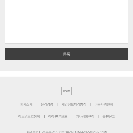
PC버전
회사소개
윤리강령
개인정보처리방침
이용자위원회
청소년보호정책
정정·반론보도
기사심의규정
불편신고
서울특별시 성동구 성수일로 39-34 서울숲더스페이스 12층