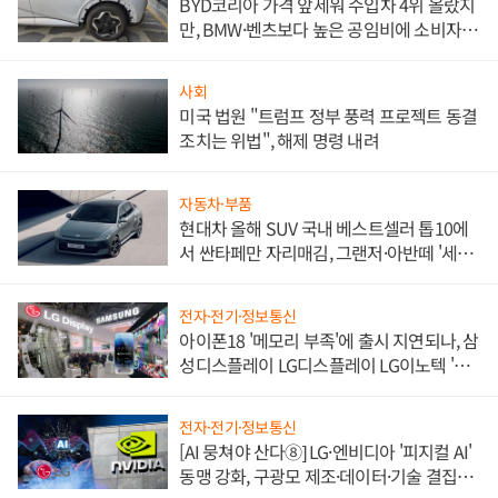
BYD코리아 가격 앞세워 수입차 4위 올랐지
만, BMW·벤츠보다 높은 공임비에 소비자
불만 폭발
사회
미국 법원 "트럼프 정부 풍력 프로젝트 동결
조치는 위법", 해제 명령 내려
자동차·부품
현대차 올해 SUV 국내 베스트셀러 톱10에
서 싼타페만 자리매김, 그랜저·아반떼 '세단
쌍끌이'로 내수 방어
전자·전기·정보통신
아이폰18 '메모리 부족'에 출시 지연되나, 삼
성디스플레이 LG디스플레이 LG이노텍 '탈
애플' 수익 다각화 속도
전자·전기·정보통신
[AI 뭉쳐야 산다⑧] LG·엔비디아 '피지컬 AI'
동맹 강화, 구광모 제조·데이터·기술 결집