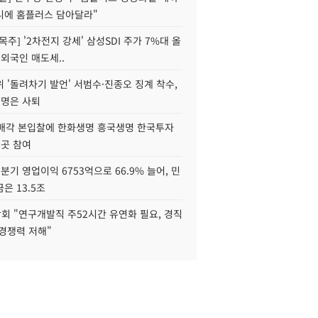
니에 홈플러스 담아달라"
목주] '2차전지 강세' 삼성SDI 주가 7%대 올
 외국인 매도세..
 '돌려차기 발언' 서범수·진종오 징계 착수,
2명은 사퇴
 매각 본입찰에 한화생명 흥국생명 한국투자
3곳 참여
분기 영업이익 6753억으로 66.9% 늘어, 민
은 13.5조
회 "연구개발직 주52시간 유연화 필요, 경직
경쟁력 저해"