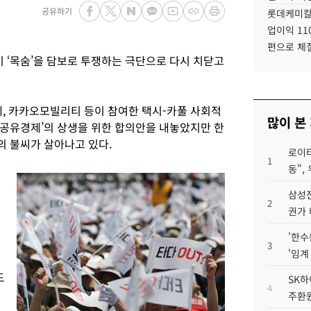
공유하기
롯데케미칼
업이익 11
편으로 체
‘목숨’을 담보로 투쟁하는 극단으로 다시 치닫고
, 카카오모빌리티 등이 참여한 택시-카풀 사회적
많이 본
공유경제’의 상생을 위한 합의안을 내놓았지만 한
 불씨가 살아나고 있다.
로이터
1
동",
삼성전
2
권가 
'한수
3
'임계
도
SK하
4
주환원