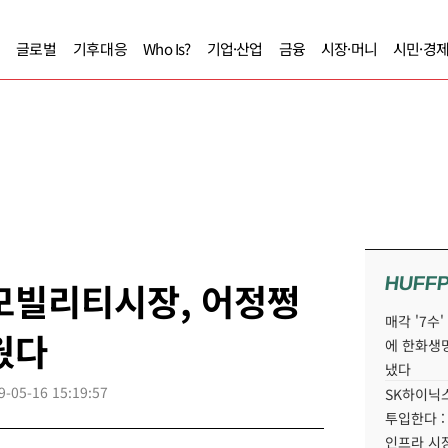
글로벌
기후대응
Who Is?
기업·산업
금융
시장·머니
시민·경
HUFF
모빌리티시장, 어정쩡
매각 '7수
웠다
에 한화생
냈다
9-05-16 15:19:57
SK하이닉스
투입한다 :
인프라 시