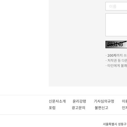
-
200자
까지 쓰실
- 저작권 등 
- 타인에게 불
신문사소개
윤리강령
기사심의규정
이
포럼
광고문의
불편신고
서울특별시 성동구 성