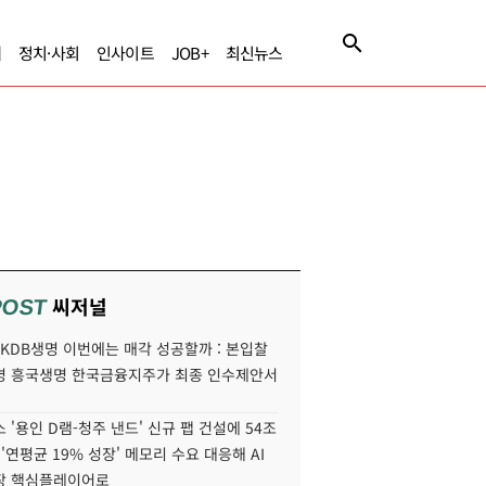
제
정치·사회
인사이트
JOB+
최신뉴스
씨저널
POST
' KDB생명 이번에는 매각 성공할까 : 본입찰
명 흥국생명 한국금융지주가 최종 인수제안서
 '용인 D램-청주 낸드' 신규 팹 건설에 54조
 '연평균 19% 성장' 메모리 수요 대응해 AI
장 핵심플레이어로