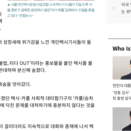
미국 
▲ ​서울개인택시운송사업조합 소속 택시기사들이 15일 오후 서
5
울 종로구 광화문 광장에서 열린 '타다 퇴출' 집회에서 깃발을 흔들
는 위
의
고 있다.<연합뉴스>
택
.
’의 성장세에 위기감을 느낀 개인택시기사들이 들
Who Is
불법, 타다 OUT’이라는 홍보물을 붙인 택시를 몰
반대하며 분신해 숨졌다.
 목숨을 앗아갔다.
한찬식 대
'정통 검사'
서관
아졌던 택시-카풀 사회적 대타협기구의 ‘카풀(승차
청 출범 앞
맡아 [2026
에 닥친 문제를 대처하기에 충분하지 않다는 것을
달이 걸리더라도 지속적으로 대화와 중재에 나서 택