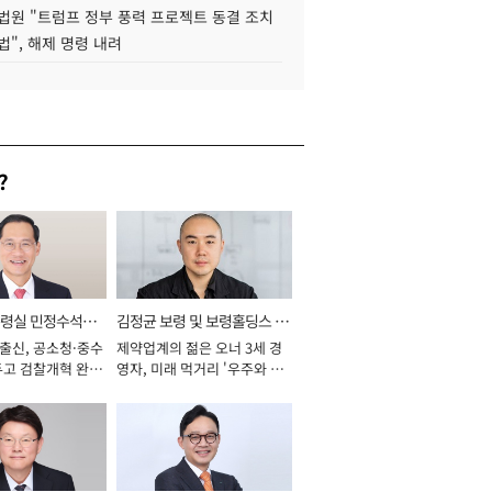
법원 "트럼프 정부 풍력 프로젝트 동결 조치
법", 해제 명령 내려
?
통령실 민정수석비
김정균 보령 및 보령홀딩스 대
 출신, 공소청·중수
제약업계의 젊은 오너 3세 경
표이사 사장
두고 검찰개혁 완수
영자, 미래 먹거리 '우주와 헬
년]
스케어' 공들여 [2026년]