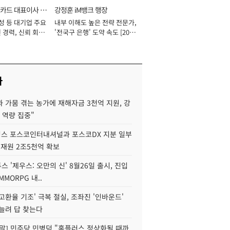
카드 대표이사 사
강정훈 iM뱅크 행장
성 등 대기업 주요
내부 이해도 높은 전략 전문가,
 경력, 신뢰 회복
'전국구 은행' 도약 속도 [2026
[2026년]
년]
사
 가뭄 겪는 농가에 재해자금 3천억 지원, 강
 역량 집중"
스 포스코인터내셔널과 포스코DX 지분 일부
 재원 2조5천억 확보
투스 '제우스: 오만의 신' 8월26일 출시, 진입
MMORPG 내..
고환율 기조' 극복 절실, 조좌진 '인바운드'
늘려 답 찾는다
정말] 민주당 민병덕 "홈플러스 정상화될 때까