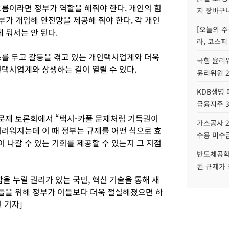
흐름이라면 정부가 역할을 해줘야 한다. 개인의 힘
지 장바구
정부가 개입해 안전망을 제공해 줘야 한다. 각 개인
[오늘의 주
 둬서는 안 된다.
라, 코스피
스를 두고 갈등을 겪고 있는 개인택시업계와 더욱
국힘 윤리위
인택시업계와 상생하는 길이 열릴 수 있다.
윤리위원 
KDB생명
금융지주 
문제 토론회에서 “택시-카풀 문제처럼 기득권이
가스공사 2
어려워지는데 이 때 정부는 규제를 어떤 식으로 효
수용 미수금
 나갈 수 있는 기회를 제공할 수 있는지 그 지점
반도체공학
된 규제가 
함을 누릴 권리가 있는 국민, 혁신 기술을 통해 새
들을 위해 정부가 이들보다 더욱 절실해졌으면 하
 기자]