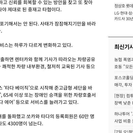
고 신뢰를 회복할 수 있는 방안을 찾고 또 찾아
정상호 롯데
라야 제대로 된 중재고 타협이다.
LG·현대·삼
장
카드사 30년
포기해서는 안 된다. 사태가 잠잠해지기만을 바라
에 '초집중' 
다.
비스는 하루가 다르게 변화하고 있다.
최신기
호출하면 렌터카와 함께 기사가 따라오는 차량공유
농협 폭염과
 쾌적한 차량 내부환경, 철저히 교육된 기사 등으
호동 "모든
포스코홀딩
매각, 투자
 ‘타다 베이직’으로 시작해 준고급형 세단을 바
, 65세 이상 또는 장애인 승객을 위한 차량호출서
[현장] 컴
다 에어’ 등으로 서비스를 늘려가고 있다.
장벽 낮춘 
하나투어 '
대를 돌파했고 쏘카와 타다의 등록회원은 60만 명
사업 비중 
도 4300명이 넘는다.
[7일 오!