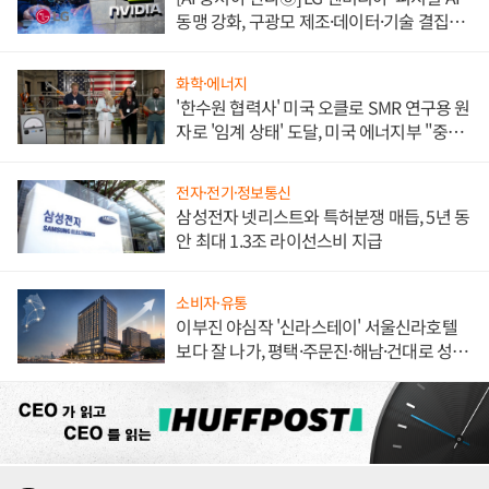
동맹 강화, 구광모 제조·데이터·기술 결집
해 종합 로보틱스 기업으로
화학·에너지
'한수원 협력사' 미국 오클로 SMR 연구용 원
자로 '임계 상태' 도달, 미국 에너지부 "중요
한 이정표"
전자·전기·정보통신
삼성전자 넷리스트와 특허분쟁 매듭, 5년 동
안 최대 1.3조 라이선스비 지급
소비자·유통
이부진 야심작 '신라스테이' 서울신라호텔
보다 잘 나가, 평택·주문진·해남·건대로 성
장판 더 넓힌다