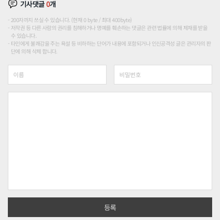
기사댓글
0
개
200자까지 쓰실 수 있습니다. (현재 0 byte / 최대 400byte)
저작권 등 다른 사람의 권리를 침해하거나 명예를 훼손하는 댓글은 관련 법률에 의해 제재를 받을
수 있습니다.
타인에게 불쾌감을 주는 욕설 등 비하하는 단어가 내용에 포함되거나 인신공격성 글은 관리자의 판
단에 의해 삭제 합니다.