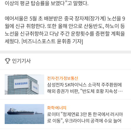
이상의 평균 탑승률을 보였다”고 말했다.
에어서울은 5월 초 배분받은 중국 장자제(장가계) 노선을 9
월에 신규 취항한다. 또한 올해 안으로 산둥반도, 하노이 등
노선을 신규취항하고 다낭 주간 운항횟수를 증편할 계획을
세웠다. [비즈니스포스트 윤휘종 기자]
인기기사
전자·전기·정보통신
삼성전자 SK하이닉스 소극적 주주환원에
해외 증권가 비판, "반도체 호황 지속성 의
문"
화학·에너지
로이터 "정제연료 3만 톤 한국에서 러시아
로 이동", 우크라이나의 공격에 수요 늘어