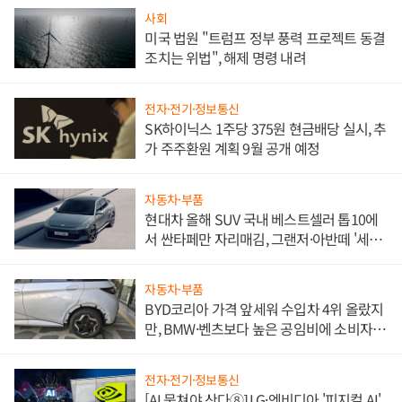
사회
미국 법원 "트럼프 정부 풍력 프로젝트 동결
조치는 위법", 해제 명령 내려
전자·전기·정보통신
SK하이닉스 1주당 375원 현금배당 실시, 추
가 주주환원 계획 9월 공개 예정
자동차·부품
현대차 올해 SUV 국내 베스트셀러 톱10에
서 싼타페만 자리매김, 그랜저·아반떼 '세단
쌍끌이'로 내수 방어
자동차·부품
BYD코리아 가격 앞세워 수입차 4위 올랐지
만, BMW·벤츠보다 높은 공임비에 소비자
불만 폭발
전자·전기·정보통신
[AI 뭉쳐야 산다⑧] LG·엔비디아 '피지컬 AI'