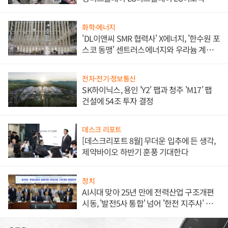
애플' 수익 다각화 속도
화학·에너지
'DL이앤씨 SMR 협력사' X에너지, '한수원 포
스코 동맹' 센트러스에너지와 우라늄 계약
체결
전자·전기·정보통신
SK하이닉스, 용인 'Y2' 팹과 청주 'M17' 팹
건설에 54조 투자 결정
데스크 리포트
[데스크리포트 8월] 무더운 입추에 든 생각,
제약바이오 하반기 훈풍 기대한다
정치
AI시대 맞아 25년 만에 전력산업 구조개편
시동, '발전5사 통합' 넘어 '한전 지주사' 재편
론도