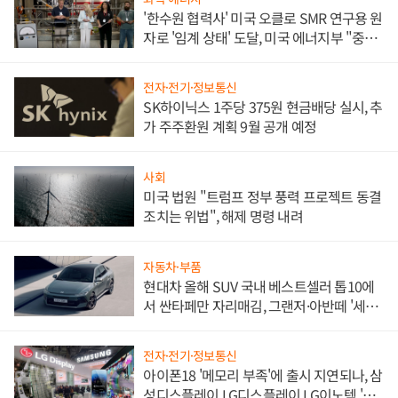
'한수원 협력사' 미국 오클로 SMR 연구용 원
자로 '임계 상태' 도달, 미국 에너지부 "중요
한 이정표"
전자·전기·정보통신
SK하이닉스 1주당 375원 현금배당 실시, 추
가 주주환원 계획 9월 공개 예정
사회
미국 법원 "트럼프 정부 풍력 프로젝트 동결
조치는 위법", 해제 명령 내려
자동차·부품
현대차 올해 SUV 국내 베스트셀러 톱10에
서 싼타페만 자리매김, 그랜저·아반떼 '세단
쌍끌이'로 내수 방어
전자·전기·정보통신
아이폰18 '메모리 부족'에 출시 지연되나, 삼
성디스플레이 LG디스플레이 LG이노텍 '탈