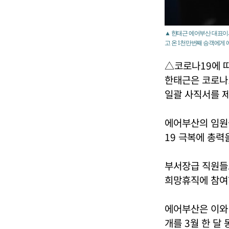
▲ 한태근 에어부산 대표이사
고 온 1천만번째 승객에게 
△코로나19에 따
한태근은 코로나1
일괄 사직서를 
에어부산의 임원들
19 극복에 총력
부서장급 직원들
희망휴직에 참여
에어부산은 이와 
개를 3월 한 달