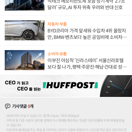
빅테크 메모리반도체 포함 장기계약 '2.7조
달러' 규모, AI 투자 위축 우려와 반대 신호
자동차·부품
BYD코리아 가격 앞세워 수입차 4위 올랐지
만, BMW·벤츠보다 높은 공임비에 소비자
불만 폭발
소비자·유통
이부진 야심작 '신라스테이' 서울신라호텔
보다 잘 나가, 평택·주문진·해남·건대로 성
장판 더 넓힌다
기사댓글
0
개
200자까지 쓰실 수 있습니다. (현재 0 byte / 최대 400byte)
저작권 등 다른 사람의 권리를 침해하거나 명예를 훼손하는 댓글은 관련 법률에 의해 제재를 받을
수 있습니다.
타인에게 불쾌감을 주는 욕설 등 비하하는 단어가 내용에 포함되거나 인신공격성 글은 관리자의 판