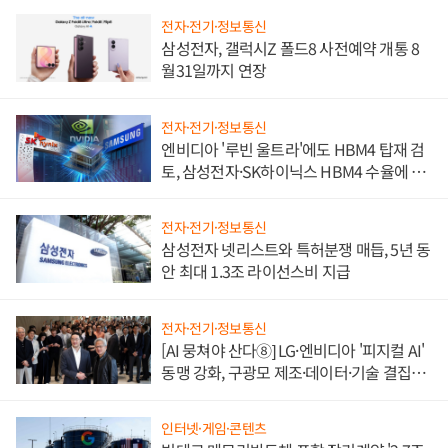
전자·전기·정보통신
삼성전자, 갤럭시Z 폴드8 사전예약 개통 8
월31일까지 연장
전자·전기·정보통신
엔비디아 '루빈 울트라'에도 HBM4 탑재 검
토, 삼성전자·SK하이닉스 HBM4 수율에 주
도권 갈린다
전자·전기·정보통신
삼성전자 넷리스트와 특허분쟁 매듭, 5년 동
안 최대 1.3조 라이선스비 지급
전자·전기·정보통신
[AI 뭉쳐야 산다⑧] LG·엔비디아 '피지컬 AI'
동맹 강화, 구광모 제조·데이터·기술 결집
해 종합 로보틱스 기업으로
인터넷·게임·콘텐츠