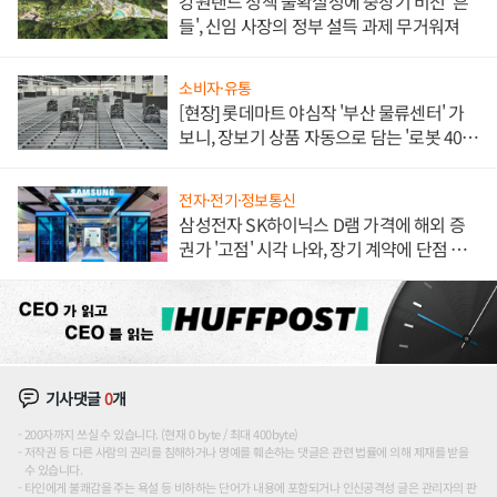
강원랜드 정책 불확실성에 중장기 비전 '흔
들', 신임 사장의 정부 설득 과제 무거워져
소비자·유통
[현장] 롯데마트 야심작 '부산 물류센터' 가
보니, 장보기 상품 자동으로 담는 '로봇 400
대' 장관
전자·전기·정보통신
삼성전자 SK하이닉스 D램 가격에 해외 증
권가 '고점' 시각 나와, 장기 계약에 단점 부
각
기사댓글
0
개
200자까지 쓰실 수 있습니다. (현재 0 byte / 최대 400byte)
저작권 등 다른 사람의 권리를 침해하거나 명예를 훼손하는 댓글은 관련 법률에 의해 제재를 받을
수 있습니다.
타인에게 불쾌감을 주는 욕설 등 비하하는 단어가 내용에 포함되거나 인신공격성 글은 관리자의 판