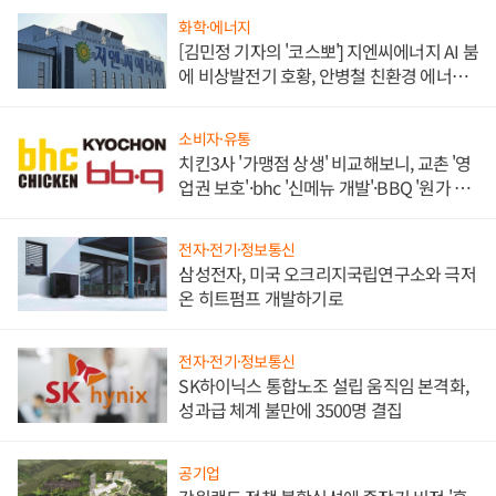
화학·에너지
[김민정 기자의 '코스뽀'] 지엔씨에너지 AI 붐
에 비상발전기 호황, 안병철 친환경 에너지
발전전문기업 향한다
소비자·유통
치킨3사 '가맹점 상생' 비교해보니, 교촌 '영
업권 보호'·bhc '신메뉴 개발'·BBQ '원가 부
담'
전자·전기·정보통신
삼성전자, 미국 오크리지국립연구소와 극저
온 히트펌프 개발하기로
전자·전기·정보통신
SK하이닉스 통합노조 설립 움직임 본격화,
성과급 체계 불만에 3500명 결집
공기업