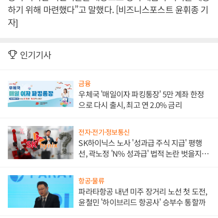
하기 위해 마련했다”고 말했다. [비즈니스포스트 윤휘종 기
자]
인기기사
금융
우체국 '매일이자 파킹통장' 5만 계좌 한정
으로 다시 출시, 최고 연 2.0% 금리
전자·전기·정보통신
SK하이닉스 노사 '성과급 주식 지급' 평행
선, 곽노정 'N% 성과급' 법적 논란 벗을지 주
목
항공·물류
파라타항공 내년 미주 장거리 노선 첫 도전,
윤철민 '하이브리드 항공사' 승부수 통할까