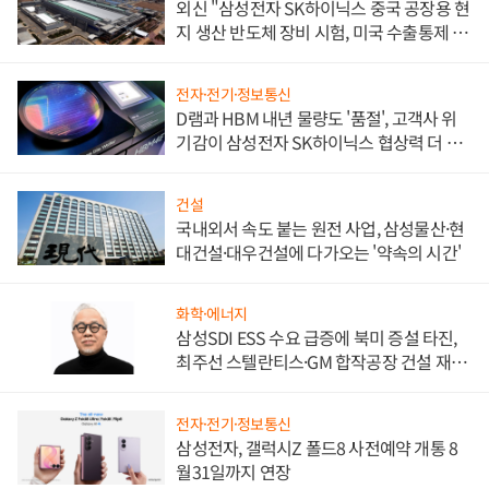
외신 "삼성전자 SK하이닉스 중국 공장용 현
지 생산 반도체 장비 시험, 미국 수출통제 대
비"
전자·전기·정보통신
D램과 HBM 내년 물량도 '품절', 고객사 위
기감이 삼성전자 SK하이닉스 협상력 더 키
워
건설
국내외서 속도 붙는 원전 사업, 삼성물산·현
대건설·대우건설에 다가오는 '약속의 시간'
화학·에너지
삼성SDI ESS 수요 급증에 북미 증설 타진,
최주선 스텔란티스·GM 합작공장 건설 재추
진하나
전자·전기·정보통신
삼성전자, 갤럭시Z 폴드8 사전예약 개통 8
월31일까지 연장