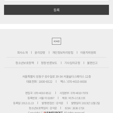
PC버전
회사소개
윤리강령
개인정보처리방침
이용자위원회
청소년보호정책
정정·반론보도
기사심의규정
불편신고
서울특별시 성동구 성수일로 39-34 서울숲더스페이스 12층
대표전화 : 1800-6522
팩스 : 070-4015-8658
편집국 : 070-4010-8512
사업본부 : 070-4010-7078
등록번호 : 서울 아 02897
제호 : 비즈니스포스트
등록일: 2013.11.13
발행·편집인 : 강석운
발행일자: 2013년 12월 2일
청소년보호책임자 : 강석운
ISSN : 2636-171X
Copyright ⓒ
B
USINESSPOST
. All rights reserved.