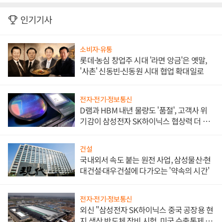
인기기사
소비자·유통
롯데·농심 창업주 시대 '라면 앙금'은 옛말,
'사촌' 신동빈·신동원 시대 협업 확대일로
전자·전기·정보통신
D램과 HBM 내년 물량도 '품절', 고객사 위
기감이 삼성전자 SK하이닉스 협상력 더 키
워
건설
국내외서 속도 붙는 원전 사업, 삼성물산·현
대건설·대우건설에 다가오는 '약속의 시간'
전자·전기·정보통신
외신 "삼성전자 SK하이닉스 중국 공장용 현
지 생산 반도체 장비 시험, 미국 수출통제 대