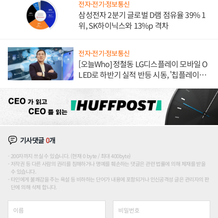
전자·전기·정보통신
삼성전자 2분기 글로벌 D램 점유율 39% 1
위, SK하이닉스와 13%p 격차
전자·전기·정보통신
[오늘Who] 정철동 LG디스플레이 모바일 O
LED로 하반기 실적 반등 시동, '칩플레이
션'에 가격 인하 압박은 부담
기사댓글
0
개
200자까지 쓰실 수 있습니다. (현재 0 byte / 최대 400byte)
저작권 등 다른 사람의 권리를 침해하거나 명예를 훼손하는 댓글은 관련 법률에 의해 제재를 받을
수 있습니다.
타인에게 불쾌감을 주는 욕설 등 비하하는 단어가 내용에 포함되거나 인신공격성 글은 관리자의 판
단에 의해 삭제 합니다.