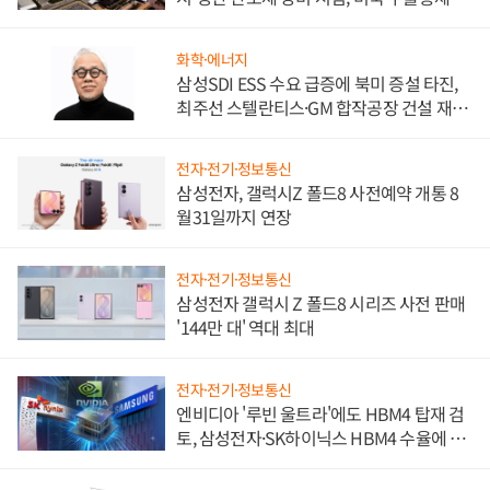
비"
화학·에너지
삼성SDI ESS 수요 급증에 북미 증설 타진,
최주선 스텔란티스·GM 합작공장 건설 재추
진하나
전자·전기·정보통신
삼성전자, 갤럭시Z 폴드8 사전예약 개통 8
월31일까지 연장
전자·전기·정보통신
삼성전자 갤럭시 Z 폴드8 시리즈 사전 판매
'144만 대' 역대 최대
전자·전기·정보통신
엔비디아 '루빈 울트라'에도 HBM4 탑재 검
토, 삼성전자·SK하이닉스 HBM4 수율에 주
도권 갈린다