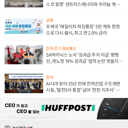
스코 동맹' 센트러스에너지와 우라늄 계약
체결
금융
우체국 '매일이자 파킹통장' 5만 계좌 한정
으로 다시 출시, 최고 연 2.0% 금리
전자·전기·정보통신
SK하이닉스 노사 '성과급 주식 지급' 평행
선, 곽노정 'N% 성과급' 법적 논란 벗을지 주
목
정치
AI시대 맞아 25년 만에 전력산업 구조개편
시동, '발전5사 통합' 넘어 '한전 지주사' 재편
론도