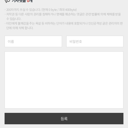
기사댓글
0
개
200자까지 쓰실 수 있습니다. (현재 0 byte / 최대 400byte)
저작권 등 다른 사람의 권리를 침해하거나 명예를 훼손하는 댓글은 관련 법률에 의해 제재를 받을
수 있습니다.
타인에게 불쾌감을 주는 욕설 등 비하하는 단어가 내용에 포함되거나 인신공격성 글은 관리자의 판
단에 의해 삭제 합니다.