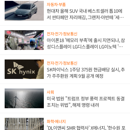
자동차·부품
현대차 올해 SUV 국내 베스트셀러 톱10에
서 싼타페만 자리매김, 그랜저·아반떼 '세단
쌍끌이'로 내수 방어
전자·전기·정보통신
아이폰18 '메모리 부족'에 출시 지연되나, 삼
성디스플레이 LG디스플레이 LG이노텍 '탈
애플' 수익 다각화 속도
전자·전기·정보통신
SK하이닉스 1주당 375원 현금배당 실시, 추
가 주주환원 계획 9월 공개 예정
사회
미국 법원 "트럼프 정부 풍력 프로젝트 동결
조치는 위법", 해제 명령 내려
화학·에너지
'DL이앤씨 SMR 협력사' X에너지, '한수원 포