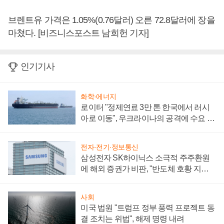
브렌트유 가격은 1.05%(0.76달러) 오른 72.8달러에 장을
마쳤다. [비즈니스포스트 남희헌 기자]
인기기사
화학·에너지
로이터 "정제연료 3만 톤 한국에서 러시
아로 이동", 우크라이나의 공격에 수요 늘
어
전자·전기·정보통신
삼성전자 SK하이닉스 소극적 주주환원
에 해외 증권가 비판, "반도체 호황 지속
성 의문"
사회
미국 법원 "트럼프 정부 풍력 프로젝트 동
결 조치는 위법", 해제 명령 내려