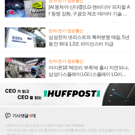
전자·전기·정보통신
[AI 뭉쳐야 산다⑧] LG·엔비디아 '피지컬 A
I' 동맹 강화, 구광모 제조·데이터·기술 결
집해 종합 로보틱스 기업으로
전자·전기·정보통신
삼성전자 넷리스트와 특허분쟁 매듭, 5년
동안 최대 1.3조 라이선스비 지급
전자·전기·정보통신
아이폰18 '메모리 부족'에 출시 지연되나,
삼성디스플레이 LG디스플레이 LG이노
텍 '탈애플' 수익 다각화 속도
기사댓글
0
개
200자까지 쓰실 수 있습니다. (현재 0 byte / 최대 400byte)
저작권 등 다른 사람의 권리를 침해하거나 명예를 훼손하는 댓글은 관련 법률에 의해 제재
를 받을 수 있습니다.