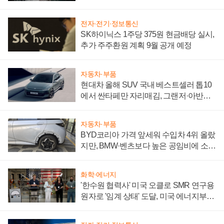
전자·전기·정보통신
SK하이닉스 1주당 375원 현금배당 실시,
추가 주주환원 계획 9월 공개 예정
자동차·부품
현대차 올해 SUV 국내 베스트셀러 톱10
에서 싼타페만 자리매김, 그랜저·아반떼
'세단 쌍끌이'로 내수 방어
자동차·부품
BYD코리아 가격 앞세워 수입차 4위 올랐
지만, BMW·벤츠보다 높은 공임비에 소비
자 불만 폭발
화학·에너지
'한수원 협력사' 미국 오클로 SMR 연구용
원자로 '임계 상태' 도달, 미국 에너지부
"중요한 이정표"