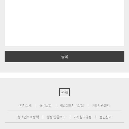
PC버전
회사소개
윤리강령
개인정보처리방침
이용자위원회
청소년보호정책
정정·반론보도
기사심의규정
불편신고