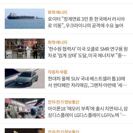
화학·에너지
로이터 "정제연료 3만 톤 한국에서 러시아
로 이동", 우크라이나의 공격에 수요 늘어
화학·에너지
'한수원 협력사' 미국 오클로 SMR 연구용 원
자로 '임계 상태' 도달, 미국 에너지부 "중요
한 이정표"
자동차·부품
현대차 올해 SUV 국내 베스트셀러 톱10에
서 싼타페만 자리매김, 그랜저·아반떼 '세단
쌍끌이'로 내수 방어
전자·전기·정보통신
아이폰18 '메모리 부족'에 출시 지연되나, 삼
성디스플레이 LG디스플레이 LG이노텍 '탈
애플' 수익 다각화 속도
전자·전기·정보통신