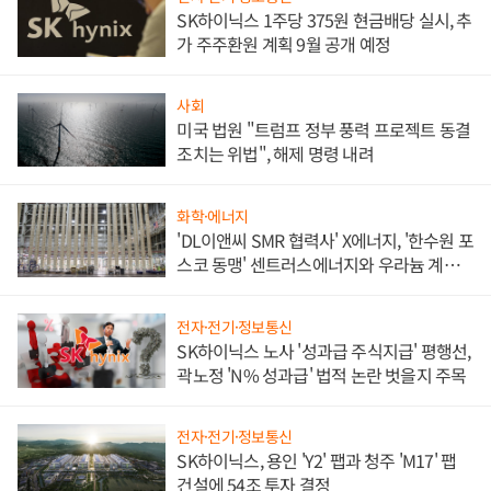
SK하이닉스 1주당 375원 현금배당 실시, 추
가 주주환원 계획 9월 공개 예정
사회
미국 법원 "트럼프 정부 풍력 프로젝트 동결
조치는 위법", 해제 명령 내려
화학·에너지
'DL이앤씨 SMR 협력사' X에너지, '한수원 포
스코 동맹' 센트러스에너지와 우라늄 계약
체결
전자·전기·정보통신
SK하이닉스 노사 '성과급 주식지급' 평행선,
곽노정 'N% 성과급' 법적 논란 벗을지 주목
전자·전기·정보통신
SK하이닉스, 용인 'Y2' 팹과 청주 'M17' 팹
건설에 54조 투자 결정